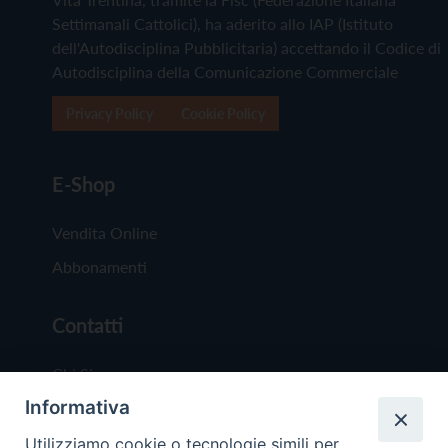
Settimanali Cattolici), ha aderito allo IAP (Istituto
dell'Autodisciplina Pubblicitaria) accettando il Codice di
Autodisciplina della Comunicazione Commerciale
Privacy Policy
Cookie Policy
E-Shop
Vendita Online
Abbonamenti
Contatti
Chi Siamo
Informativa
Redazione
Scrivici
Utilizziamo cookie o tecnologie simili per