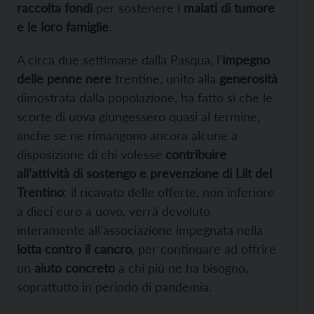
raccolta fondi
per sostenere i
malati di tumore
e le loro famiglie
.
A circa due settimane dalla Pasqua, l’
impegno
delle penne nere
trentine, unito alla
generosità
dimostrata dalla popolazione, ha fatto sì che le
scorte di uova giungessero quasi al termine,
anche se ne rimangono ancora alcune a
disposizione di chi volesse
contribuire
all’attività di sostengo e prevenzione di Lilt del
Trentino
: il ricavato delle offerte, non inferiore
a dieci euro a uovo, verrà devoluto
interamente all’associazione impegnata nella
lotta contro il cancro
, per continuare ad offrire
un
aiuto concreto
a chi più ne ha bisogno,
soprattutto in periodo di pandemia.