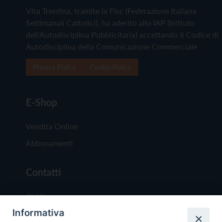
Vita Trentina, tramite la Fisc (Federazione Italiana
Settimanali Cattolici), ha aderito allo IAP (Istituto
dell'Autodisciplina Pubblicitaria) accettando il Codice di
Autodisciplina della Comunicazione Commerciale
Privacy Policy
Cookie Policy
E-Shop
Vendita Online
Abbonamenti
Contatti
Chi Siamo
Informativa
Redazione