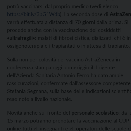
potrà vaccinarsi dal proprio medico (vedi elenco
https://bit.ly/3bG1Wdb
). La seconda dose di
AstraZe
verrà effettuata a distanza di 70 giorni dalla prima. Si
procede anche con la vaccinazione dei cosiddetti
«ultrafragili»
: malati di fibrosi cistica, dializzati, chi è in
ossigenoterapia e i trapiantati o in attesa di trapianto.
Sulla non pericolosità del vaccino AstraZeneca in
conferenza stampa oggi pomeriggio il dirigente
dell’Azienda Sanitaria Antonio Ferro ha dato ampie
rassicurazioni, confermate dall’assessore competente
Stefania Segnana, sulla base delle indicazioni scientif
rese note a livello nazionale.
Novità anche sul fronte del
personale scolastico
: da 
15 marzo potranno prenotare la vaccinazione al CUP
online tutti gli insegnanti e gli operatori delle scuole d