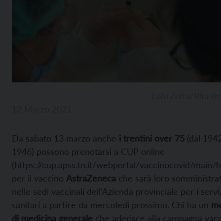
Foto Zotta/Vita Tr
12 Marzo 2021
Da sabato 13 marzo anche
i trentini over 75
(dal 1942
1946) possono prenotarsi a CUP online
(
https://cup.apss.tn.it/webportal/vaccinocovid/main
per il vaccino
AstraZeneca
che sarà loro somministra
nelle sedi vaccinali dell’Azienda provinciale per i servi
sanitari a partire da mercoledì prossimo. Chi ha un
me
di medicina generale
che aderisce alla campagna vacc