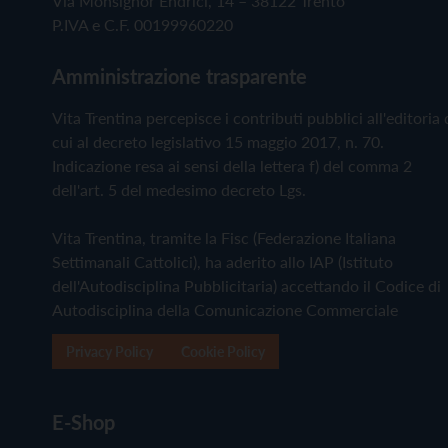
Via Monsignor Endrici, 14 – 38122 Trento
P.IVA e C.F. 00199960220
Amministrazione trasparente
Vita Trentina percepisce i contributi pubblici all'editoria 
cui al decreto legislativo 15 maggio 2017, n. 70.
Indicazione resa ai sensi della lettera f) del comma 2
dell'art. 5 del medesimo decreto Lgs.
Vita Trentina, tramite la Fisc (Federazione Italiana
Settimanali Cattolici), ha aderito allo IAP (Istituto
dell'Autodisciplina Pubblicitaria) accettando il Codice di
Autodisciplina della Comunicazione Commerciale
Privacy Policy
Cookie Policy
E-Shop