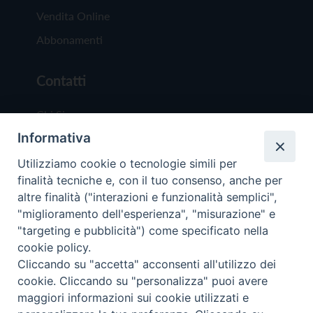
Vendita Online
Abbonamenti
Contatti
Chi Siamo
Informativa
Redazione
Scrivici
Utilizziamo cookie o tecnologie simili per
finalità tecniche e, con il tuo consenso, anche per
altre finalità ("interazioni e funzionalità semplici",
"miglioramento dell'esperienza", "misurazione" e
"targeting e pubblicità") come specificato nella
cookie policy.
Copyright © 2019 - Tutti i diritti riservati - Vit
Cliccando su "accetta" acconsenti all'utilizzo dei
Trentina Editrice
cookie. Cliccando su "personalizza" puoi avere
maggiori informazioni sui cookie utilizzati e
Privacy Policy