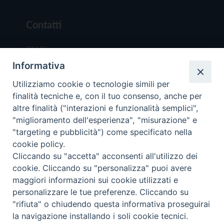
Contatti
Chi Siamo
Informativa
Redazione
Scrivici
Utilizziamo cookie o tecnologie simili per
finalità tecniche e, con il tuo consenso, anche per
altre finalità ("interazioni e funzionalità semplici",
"miglioramento dell'esperienza", "misurazione" e
"targeting e pubblicità") come specificato nella
cookie policy.
Copyright © 2019 - Tutti i diritti riservati - Vit
Cliccando su "accetta" acconsenti all'utilizzo dei
Trentina Editrice
cookie. Cliccando su "personalizza" puoi avere
maggiori informazioni sui cookie utilizzati e
Privacy Policy
personalizzare le tue preferenze. Cliccando su
Torna all'inizi
"rifiuta" o chiudendo questa informativa proseguirai
la navigazione installando i soli cookie tecnici.