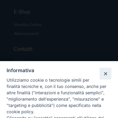
E-Shop
Vendita Online
Abbonamenti
Contatti
Chi Siamo
Informativa
Redazione
Scrivici
Utilizziamo cookie o tecnologie simili per
finalità tecniche e, con il tuo consenso, anche per
altre finalità ("interazioni e funzionalità semplici",
"miglioramento dell'esperienza", "misurazione" e
"targeting e pubblicità") come specificato nella
cookie policy.
Copyright © 2019 - Tutti i diritti riservati - Vit