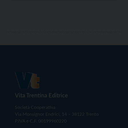
La decisione è resa necessaria tenendo conto delle
attuali disposizioni nazionali per il contenimento
della pandemia […]
Vita Trentina Editrice
Società Cooperativa
Via Monsignor Endrici, 14 – 38122 Trento
P.IVA e C.F. 00199960220