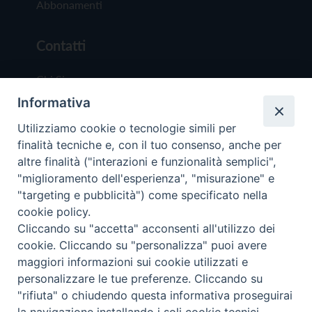
Abbonamenti
Contatti
Chi Siamo
Informativa
Redazione
Scrivici
Utilizziamo cookie o tecnologie simili per
finalità tecniche e, con il tuo consenso, anche per
altre finalità ("interazioni e funzionalità semplici",
"miglioramento dell'esperienza", "misurazione" e
"targeting e pubblicità") come specificato nella
cookie policy.
Copyright © 2019 - Tutti i diritti riservati - Vit
Cliccando su "accetta" acconsenti all'utilizzo dei
Trentina Editrice
cookie. Cliccando su "personalizza" puoi avere
maggiori informazioni sui cookie utilizzati e
Privacy Policy
personalizzare le tue preferenze. Cliccando su
Torna all'inizi
"rifiuta" o chiudendo questa informativa proseguirai