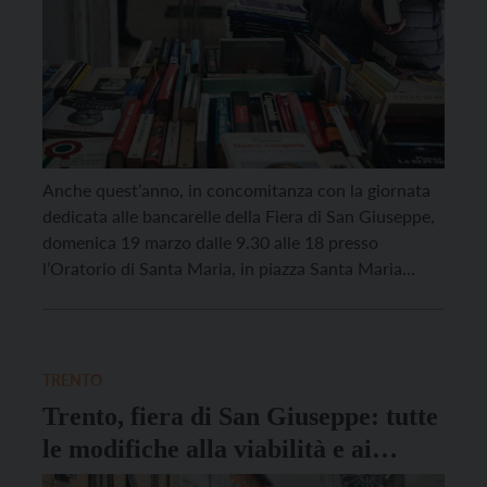
Anche quest’anno, in concomitanza con la giornata
dedicata alle bancarelle della Fiera di San Giuseppe,
domenica 19 marzo dalle 9.30 alle 18 presso
l’Oratorio di Santa Maria, in piazza Santa Maria
Maggiore a Trento, torna la bancarella del libro
usato, promossa dalla Parrocchia Duomo e Santa
Maria. Il ricavato della vendita dei libri andrà a
sostenere le popolazioni […]
TRENTO
Trento, fiera di San Giuseppe: tutte
le modifiche alla viabilità e ai
parcheggi