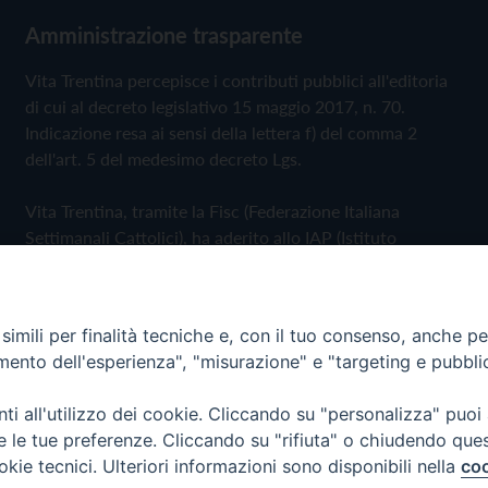
Amministrazione trasparente
Vita Trentina percepisce i contributi pubblici all'editoria
di cui al decreto legislativo 15 maggio 2017, n. 70.
Indicazione resa ai sensi della lettera f) del comma 2
dell'art. 5 del medesimo decreto Lgs.
Vita Trentina, tramite la Fisc (Federazione Italiana
Settimanali Cattolici), ha aderito allo IAP (Istituto
dell'Autodisciplina Pubblicitaria) accettando il Codice di
Autodisciplina della Comunicazione Commerciale
imili per finalità tecniche e, con il tuo consenso, anche per 
Privacy Policy
Cookie Policy
amento dell'esperienza", "misurazione" e "targeting e pubbli
i all'utilizzo dei cookie. Cliccando su "personalizza" puoi
 Trentina Editrice
re le tue preferenze. Cliccando su "rifiuta" o chiudendo que
okie tecnici. Ulteriori informazioni sono disponibili nella
coo