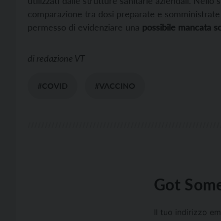
utilizzati dalle strutture sanitarie aziendali. Nello
comparazione tra dosi preparate e somministrate 
permesso di evidenziare una
possibile mancata s
di
redazione VT
#COVID
#VACCINO
Got Some
Il tuo indirizzo e