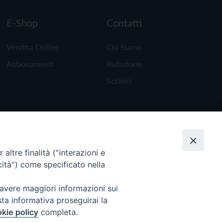
E-Shop
Contatti
Vendita Online
Chi Siamo
Abbonamenti
Redazione
Scrivici
altre finalità ("interazioni e
cità") come specificato nella
 avere maggiori informazioni sui
sta informativa proseguirai la
kie policy
completa.