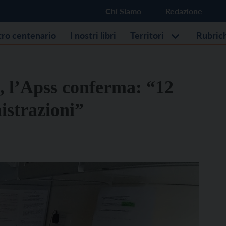
Chi Siamo
Redazione
stro centenario
I nostri libri
Territori
Rubric
, l’Apss conferma: “12
istrazioni”