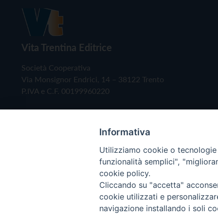
Vita Trentina Editrice
Società Cooperativa
Via Monsignor Endrici, 14 – 38122 Trento
P.IVA e C.F. 00199960220
Informativa
Utilizziamo cookie o tecnologie s
funzionalità semplici", "miglior
cookie policy.
Cliccando su "accetta" acconsent
Copyright © 2019 - Tutti i diritti riservati - Vita
cookie utilizzati e personalizza
navigazione installando i soli co
Privacy Policy