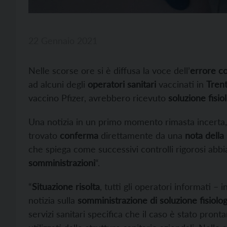
22 Gennaio 2021
Nelle scorse ore si è diffusa la voce dell’
errore c
ad alcuni degli
operatori sanitari
vaccinati in
Tren
vaccino Pfizer, avrebbero ricevuto
soluzione fisio
Una notizia in un primo momento rimasta incerta, i
trovato
conferma
direttamente da una
nota della 
che spiega come successivi controlli rigorosi abbi
somministrazioni
“.
“
Situazione risolta
, tutti gli operatori informati –
notizia sulla
somministrazione di soluzione fisiolog
servizi sanitari specifica che il caso è stato pront