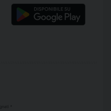
egnati
*