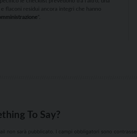
 specifico le checklist prevedono tra l’altro, una
e flaconi residui ancora integri che hanno
omministrazione
“.
thing To Say?
mail non sarà pubblicato.
I campi obbligatori sono contrass