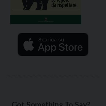
Got Something To Say?