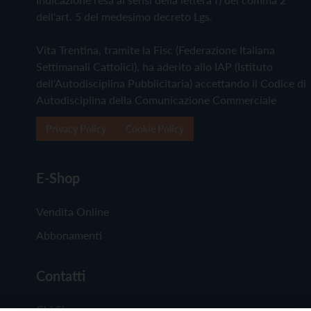
dell'art. 5 del medesimo decreto Lgs.
Vita Trentina, tramite la Fisc (Federazione Italiana
Settimanali Cattolici), ha aderito allo IAP (Istituto
dell'Autodisciplina Pubblicitaria) accettando il Codice di
Autodisciplina della Comunicazione Commerciale
Privacy Policy
Cookie Policy
E-Shop
Vendita Online
Abbonamenti
Contatti
Chi Siamo