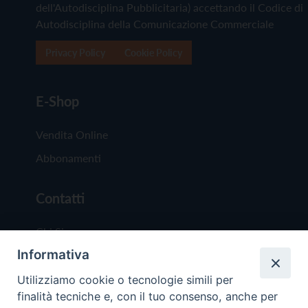
dell'Autodisciplina Pubblicitaria) accettando il Codice di
Autodisciplina della Comunicazione Commerciale
Privacy Policy
Cookie Policy
E-Shop
Vendita Online
Abbonamenti
Contatti
Chi Siamo
Informativa
Redazione
Scrivici
Utilizziamo cookie o tecnologie simili per
finalità tecniche e, con il tuo consenso, anche per