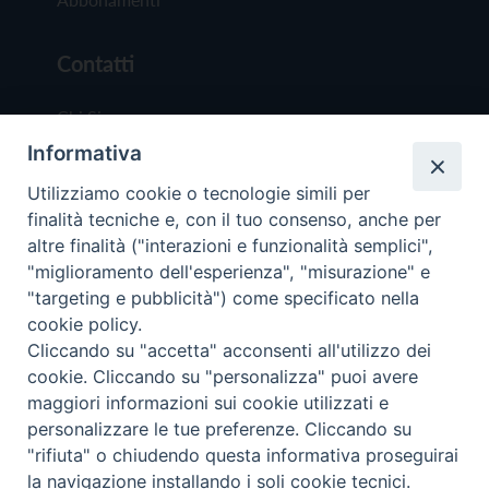
Contatti
Chi Siamo
Informativa
Redazione
Scrivici
Utilizziamo cookie o tecnologie simili per
finalità tecniche e, con il tuo consenso, anche per
altre finalità ("interazioni e funzionalità semplici",
"miglioramento dell'esperienza", "misurazione" e
"targeting e pubblicità") come specificato nella
cookie policy.
Copyright © 2019 - Tutti i diritti riservati - Vit
Cliccando su "accetta" acconsenti all'utilizzo dei
Trentina Editrice
cookie. Cliccando su "personalizza" puoi avere
maggiori informazioni sui cookie utilizzati e
Privacy Policy
personalizzare le tue preferenze. Cliccando su
Torna all'inizi
"rifiuta" o chiudendo questa informativa proseguirai
la navigazione installando i soli cookie tecnici.