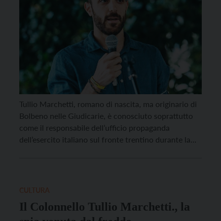
Tullio Marchetti, romano di nascita, ma originario di
Bolbeno nelle Giudicarie, è conosciuto soprattutto
come il responsabile dell’ufficio propaganda
dell’esercito italiano sul fronte trentino durante la
Prima guerra mondiale e per essere stato uno dei
sette firmatari per il Regno dell’armistizio con
l’Impero austro-ungarico. Meno note sono le vicende
che lo videro protagonista in Tripolitania […]
CULTURA
Il Colonnello Tullio Marchetti., la