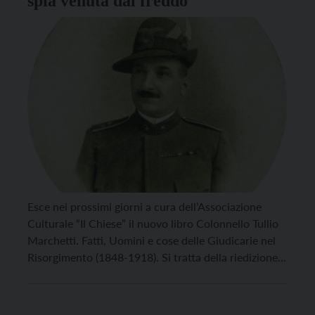
spia venuta dal freddo
Esce nei prossimi giorni a cura dell’Associazione
Culturale “Il Chiese” il nuovo libro Colonnello Tullio
Marchetti. Fatti, Uomini e cose delle Giudicarie nel
Risorgimento (1848-1918). Si tratta della riedizione,
in collaborazione con l’Editrice Rendena, del testo
scritto 94 anni fa dal generale degli alpini Tullio
Marchetti, originario di Bolbeno, corredata da una