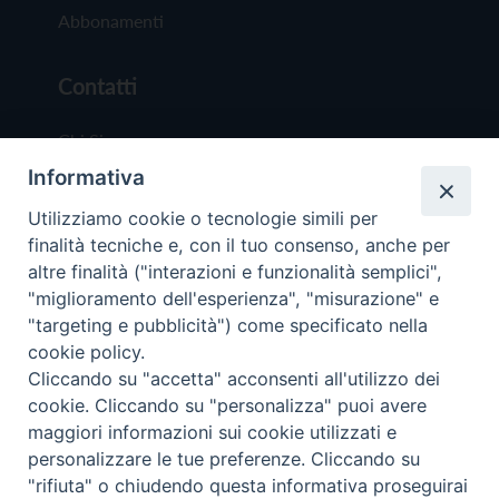
Abbonamenti
Contatti
Chi Siamo
Informativa
Redazione
Scrivici
Utilizziamo cookie o tecnologie simili per
finalità tecniche e, con il tuo consenso, anche per
altre finalità ("interazioni e funzionalità semplici",
"miglioramento dell'esperienza", "misurazione" e
"targeting e pubblicità") come specificato nella
cookie policy.
Copyright © 2019 - Tutti i diritti riservati - Vit
Cliccando su "accetta" acconsenti all'utilizzo dei
Trentina Editrice
cookie. Cliccando su "personalizza" puoi avere
maggiori informazioni sui cookie utilizzati e
Privacy Policy
personalizzare le tue preferenze. Cliccando su
Torna all'inizi
"rifiuta" o chiudendo questa informativa proseguirai