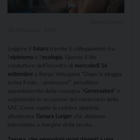
Tamara Lunger
30 Settembre 2020
L
eggere il
futuro
tramite il collegamento fra
l’
alpinismo
e l’
ecologia
. Questo il filo
conduttore dell’incontro di
mercoledì 16
settembre
a Borgo Valsugana “Dopo la pioggia
arriva il sole… promesso!”, penultimo
appuntamento della rassegna “
Generazioni
” e
organizzato in occasione del centenario della
SAT. Come ospite la celebre alpinista
altoatesina
Tamara Lunger
che abbiamo
intervistato a margine della serata.
Tamara, che sensazioni provi davanti a una