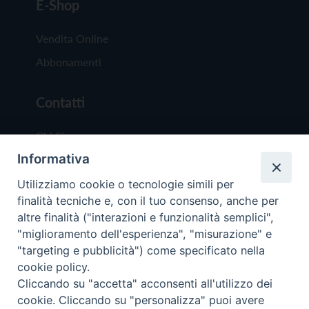
E-Shop
Vendita Online
Abbonamenti
Contatti
Chi Siamo
Informativa
Redazione
Scrivici
Utilizziamo cookie o tecnologie simili per
finalità tecniche e, con il tuo consenso, anche per
altre finalità ("interazioni e funzionalità semplici",
"miglioramento dell'esperienza", "misurazione" e
"targeting e pubblicità") come specificato nella
cookie policy.
Copyright © 2019 - Tutti i diritti riservati - Vit
Cliccando su "accetta" acconsenti all'utilizzo dei
Trentina Editrice
cookie. Cliccando su "personalizza" puoi avere