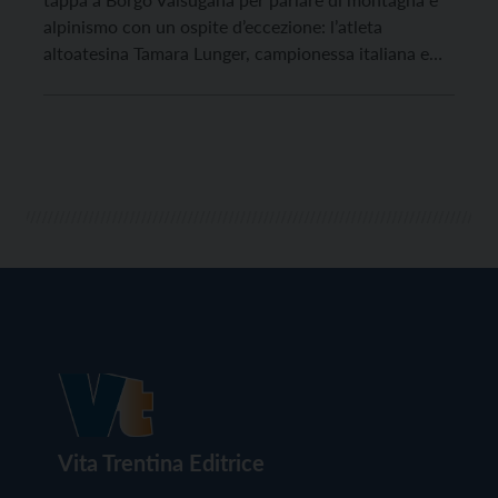
alpinismo con un ospite d’eccezione: l’atleta
altoatesina Tamara Lunger, campionessa italiana e
mondiale di scialpinismo, ma anche esploratrice
appassionata e amante delle sfide ad alta quota.
Seguendo l’esempio del padre Hansjörg, fin da
giovanissima Tamara Lunger ha partecipato a […]
Vita Trentina Editrice