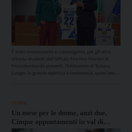
È stato emozionante e coinvolgente, per gli oltre
ottanta studenti dell’Istituto Martino Martini di
Mezzolombardo presenti, l’intervento di Tamara
Lunger, la grande alpinista e testimonial, quest’anno,
dell’Aquila Basket Earth Day, alla lezione
“alternativa” organizzata dal club bianconero in
occasione del giorno che a livello internazionale è
dedicato alla salvaguardia del Pianeta Terra. La
FIEMME
Lunger, che […]
Un mese per le donne, anzi due.
Cinque appuntamenti in val di
Fiemme, c’è anche Tamara Lunger