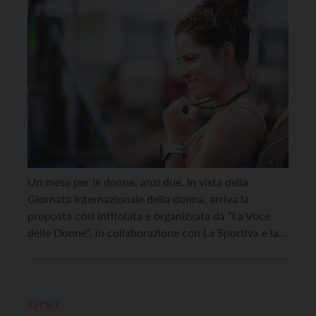
Un mese per le donne, anzi due. In vista della
Giornata internazionale della donna, arriva la
proposta così intitolata e organizzata da “La Voce
delle Donne”, in collaborazione con La Sportiva e la
Scuola d’alpinismo Guide Alpine Dolomiti. Grazie al
suo Gruppo Donna Dinamica, l’associazione di
Cavalese propone infatti un calendario di cinque
appuntamenti, tra […]
SPORT