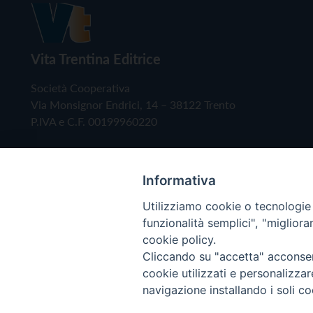
Vita Trentina Editrice
Società Cooperativa
Via Monsignor Endrici, 14 – 38122 Trento
P.IVA e C.F. 00199960220
Informativa
Utilizziamo cookie o tecnologie s
funzionalità semplici", "miglior
cookie policy.
Cliccando su "accetta" acconsent
Copyright © 2019 - Tutti i diritti riservati - Vita
cookie utilizzati e personalizza
navigazione installando i soli co
Privacy Policy