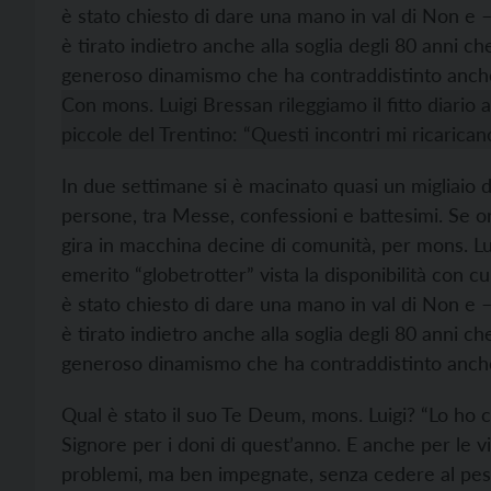
è stato chiesto di dare una mano in val di Non e 
è tirato indietro anche alla soglia degli 80 anni c
generoso dinamismo che ha contraddistinto anche
Con mons. Luigi Bressan rileggiamo il fitto diario 
piccole del Trentino: “Questi incontri mi ricarican
In due settimane si è macinato quasi un migliaio di
persone, tra Messe, confessioni e battesimi. Se or
gira in macchina decine di comunità, per mons. Lui
emerito “globetrotter” vista la disponibilità con cu
è stato chiesto di dare una mano in val di Non e 
è tirato indietro anche alla soglia degli 80 anni c
generoso dinamismo che ha contraddistinto anche
Qual è stato il suo Te Deum, mons. Luigi? “Lo ho c
Signore per i doni di quest’anno. E anche per le v
problemi, ma ben impegnate, senza cedere al pessim