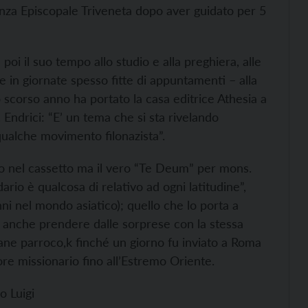
enza Episcopale Triveneta dopo aver guidato per 5
oi il suo tempo allo studio e alla preghiera, alle
ile in giornate spesso fitte di appuntamenti – alla
lo scorso anno ha portato la casa editrice Athesia a
 Endrici: “E’ un tema che si sta rivelando
 qualche movimento filonazista”.
to nel cassetto ma il vero “Te Deum” per mons.
ario è qualcosa di relativo ad ogni latitudine”,
ni nel mondo asiatico); quello che lo porta a
i anche prendere dalle sorprese con la stessa
vane parroco,k finché un giorno fu inviato a Roma
tore missionario fino all’Estremo Oriente.
o Luigi