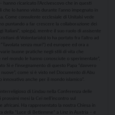
i – hanno ricaricato l’Arcivescovo che in questi
li che lo hanno visto durante l’anno impegnato in
ma. Come consulente ecclesiale di Unitalsi vede
iamo puntando a far crescere la collaborazione dei
i Italiani”, spiega), mentre il suo ruolo di assisente
tiani di Volontariato) lo ha portato fra l’altro ad
la “Tavolata senza muri”) ed europee ed ora a
varie buone pratiche negli stili di vita che
he nel mondo le hanno conosciute o sperimentate”,
ato Sì e l’insegnamento di questo Papa “davvero
 nuove”, come si è visto nel Documento di Abu
o innovativo anche per il mondo islamico”.
interreligioso di Lindau nella Conferenza delle
i prossimi mesi la Cei nell’incontro sul
e africani. Ha rappresentato la nostra Chiesa in
 della “Luce di Betlemme” a Linz in Austria – e