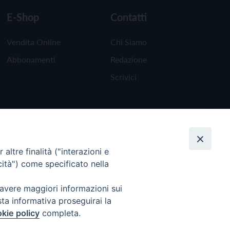
E-Shop
Contatti
Vendita Online
Chi Siamo
Abbonamenti
Redazione
Scrivici
altre finalità ("interazioni e
cità") come specificato nella
 avere maggiori informazioni sui
sta informativa proseguirai la
kie policy
completa.