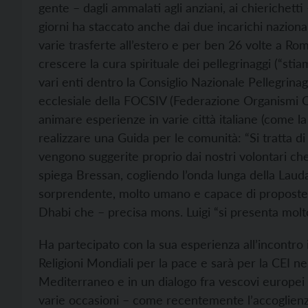
gente – dagli ammalati agli anziani, ai chierichett
giorni ha staccato anche dai due incarichi naziona
varie trasferte all’estero e per ben 26 volte a Ro
crescere la cura spirituale dei pellegrinaggi (“st
vari enti dentro la Consiglio Nazionale Pellegrinagg
ecclesiale della FOCSIV (Federazione Organismi Cris
animare esperienze in varie città italiane (come 
realizzare una Guida per le comunità: “Si tratta di 
vengono suggerite proprio dai nostri volontari c
spiega Bressan, cogliendo l’onda lunga della Laud
sorprendente, molto umano e capace di proposte
Dhabi che – precisa mons. Luigi “si presenta molt
Ha partecipato con la sua esperienza all’incontro 
Religioni Mondiali per la pace e sarà per la CEI ne
Mediterraneo e in un dialogo fra vescovi europei 
varie occasioni – come recentemente l’accoglienza