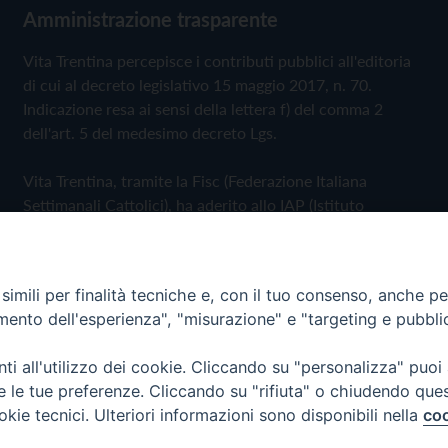
Amministrazione trasparente
Vita Trentina percepisce i contributi pubblici all'editoria
di cui al decreto legislativo 15 maggio 2017, n. 70.
Indicazione resa ai sensi della lettera f) del comma 2
dell'art. 5 del medesimo decreto Lgs.
Vita Trentina, tramite la Fisc (Federazione Italiana
Settimanali Cattolici), ha aderito allo IAP (Istituto
dell'Autodisciplina Pubblicitaria) accettando il Codice di
Autodisciplina della Comunicazione Commerciale
imili per finalità tecniche e, con il tuo consenso, anche per 
Privacy Policy
Cookie Policy
amento dell'esperienza", "misurazione" e "targeting e pubbli
i all'utilizzo dei cookie. Cliccando su "personalizza" puoi
 Trentina Editrice
re le tue preferenze. Cliccando su "rifiuta" o chiudendo que
okie tecnici. Ulteriori informazioni sono disponibili nella
coo