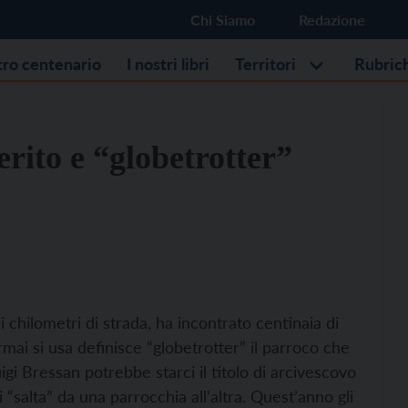
Chi Siamo
Redazione
stro centenario
I nostri libri
Territori
Rubric
rito e “globetrotter”
 chilometri di strada, ha incontrato centinaia di
mai si usa definisce “globetrotter” il parroco che
gi Bressan potrebbe starci il titolo di arcivescovo
i “salta” da una parrocchia all’altra. Quest’anno gli