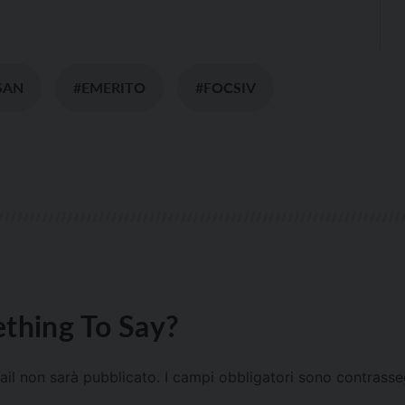
SAN
#EMERITO
#FOCSIV
thing To Say?
mail non sarà pubblicato.
I campi obbligatori sono contrass