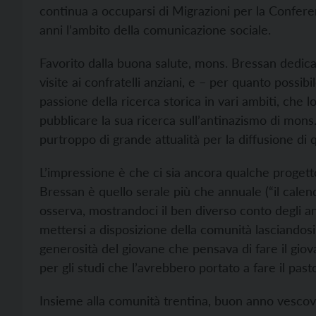
continua a occuparsi di Migrazioni per la Confer
anni l’ambito della comunicazione sociale.
Favorito dalla buona salute, mons. Bressan dedica p
visite ai confratelli anziani, e – per quanto possib
passione della ricerca storica in vari ambiti, che 
pubblicare la sua ricerca sull’antinazismo di mons.
purtroppo di grande attualità per la diffusione di
L’impressione è che ci sia ancora qualche proget
Bressan è quello serale più che annuale (“il calend
osserva, mostrandoci il ben diverso conto degli an
mettersi a disposizione della comunità lasciandos
generosità del giovane che pensava di fare il gio
per gli studi che l’avrebbero portato a fare il pas
Insieme alla comunità trentina, buon anno vescov