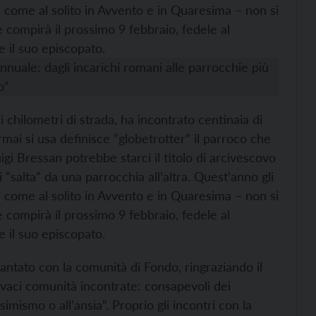
– come al solito in Avvento e in Quaresima – non si
he compirà il prossimo 9 febbraio, fedele al
 il suo episcopato.
annuale: dagli incarichi romani alle parrocchie più
o”
 chilometri di strada, ha incontrato centinaia di
mai si usa definisce “globetrotter” il parroco che
gi Bressan potrebbe starci il titolo di arcivescovo
i “salta” da una parrocchia all’altra. Quest’anno gli
– come al solito in Avvento e in Quaresima – non si
he compirà il prossimo 9 febbraio, fedele al
 il suo episcopato.
antato con la comunità di Fondo, ringraziando il
ivaci comunità incontrate: consapevoli dei
ismo o all’ansia”. Proprio gli incontri con la