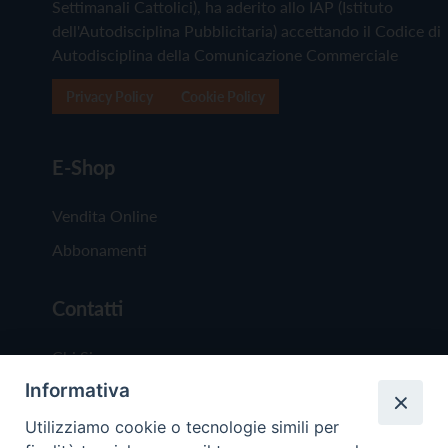
Settimanali Cattolici), ha aderito allo IAP (Istituto
dell'Autodisciplina Pubblicitaria) accettando il Codice di
Autodisciplina della Comunicazione Commerciale
Privacy Policy
Cookie Policy
E-Shop
Vendita Online
Abbonamenti
Contatti
Chi Siamo
Informativa
Redazione
Scrivici
Utilizziamo cookie o tecnologie simili per