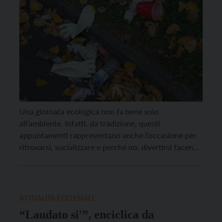
Una giornata ecologica non fa bene solo
all’ambiente. Infatti, da tradizione, questi
appuntamenti rappresentano anche l’occasione per
ritrovarsi, socializzare e perché no, divertirsi facendo
fatica insieme e, soprattutto, qualcosa di buono per
la natura. In attesa di poter tornare presto a
riassaporare momenti semplici ma significativi come
questi, la Pro Loco di Fiavé – ben […]
ATTUALITÀ ECCLESIALE
“Laudato si'”, enciclica da