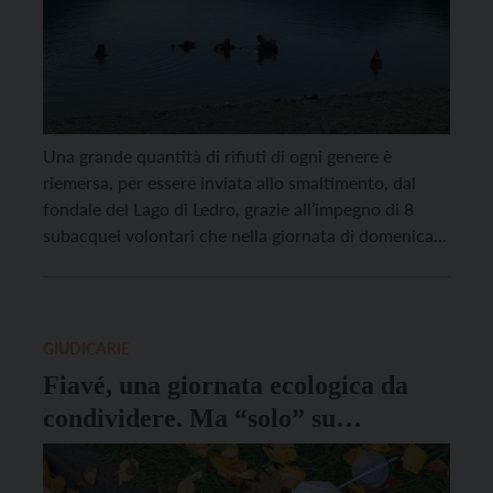
Una grande quantità di rifiuti di ogni genere è
riemersa, per essere inviata allo smaltimento, dal
fondale del Lago di Ledro, grazie all’impegno di 8
subacquei volontari che nella giornata di domenica
12 settembre si sono immersi nelle acque di Pur e
Pieve. L’iniziativa, nata dall’idea di Klaus Proehl,
istruttore sub, e dell’amico ledrense Sebastiano […]
GIUDICARIE
Fiavé, una giornata ecologica da
condividere. Ma “solo” su
Facebook