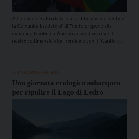
Ad un anno esatto dalla sua costituzione in Trentino
la Comunità Laudato si’ di Trento propone alla
comunità trentina un’iniziativa condivisa con il
nostro settimanale Vita Trentina e con il “Cantiere di
pace” trentino: un incontro dibattito aperto a tutti
dal titolo “Non c’è pace senza ecologia” che si terrà
martedì 24 maggio ad ore 20.30 […]
ALTO GARDA E LEDRO
Una giornata ecologica subacquea
per ripulire il Lago di Ledro