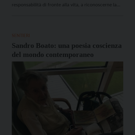
responsabilità di fronte alla vita, a riconoscerne la
sacralità, perché una natura-creatura violentata,
offesa, inquinata, porta morte. In questo senso il
“miracolo” – per provare a rispondere alla prima
lettera – […]
SENTIERI
Sandro Boato: una poesia coscienza
del mondo contemporaneo