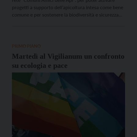
progetti a supporto dell’apicoltura intesa come bene
comune e per sostenere la biodiversità e sicurezza
alimentare, nell’ambito della CooBEEration
Campaign promossa dall’Unione Europea. Il ruolo
delle api è quello di essere impiegate come
sentinelle, “markers” ecologici, perché molto sensibili
PRIMO PIANO
[…]
Martedì al Vigilianum un confronto
su ecologia e pace