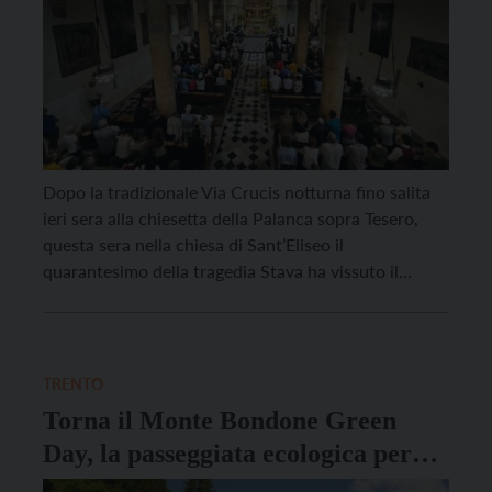
Dopo la tradizionale Via Crucis notturna fino salita
ieri sera alla chiesetta della Palanca sopra Tesero,
questa sera nella chiesa di Sant’Eliseo il
quarantesimo della tragedia Stava ha vissuto il
momento religioso più intenso con la Messa
presieduta dall’Arcivescovo di Trento, mons. Lauro
Tisi. Accanto a lui il parroco don Albino Dell’Eva, altri
sacerdoti collaboratori […]
TRENTO
Torna il Monte Bondone Green
Day, la passeggiata ecologica per
ripulire i prati della montagna di