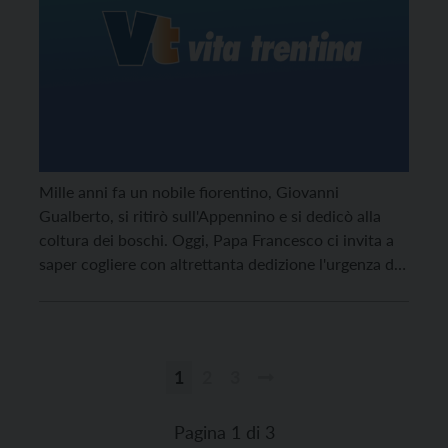
Mille anni fa un nobile fiorentino, Giovanni
Gualberto, si ritirò sull'Appennino e si dedicò alla
coltura dei boschi. Oggi, Papa Francesco ci invita a
saper cogliere con altrettanta dedizione l'urgenza di
quella coltura, consapevoli ad un tempo del rischio
che incombe sul nostro pianeta. Di questo mi
permetto di parlare.
1
2
3
Paginazione
degli
Pagina 1 di 3
articoli