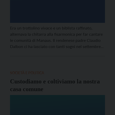
Era un trottolino vivace e un biblista raffinato,
alternava la chitarra alla fisarmonica per far cantare
le comunità di Manaus. Il rendenese padre Claudio
Dalbon ci ha lasciato con tanti sogni nel settembre
2001, ma oggi dal Cielo ne vede realizzato uno:
questo mese di ottobre “straordinario” per la
missione in cui il mondo si […]
SOCIETÀ E POLITICA
Custodiamo e coltiviamo la nostra
casa comune