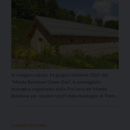
Trento
Si svolgerà sabato 14 giugno l’edizione 2025 del
“Monte Bondone Green Day”, la passeggiata
ecologica organizzata dalla Pro Loco del Monte
Bondone per ripulire i prati della montagna di Trento
in vista dell’inizio dell’estate. L’appuntamento è
fissato per le ore 14.30, con ritrovo in tre punti
strategici sul territorio: al Malgone di Candriai, a
Vaneze […]
CHIESA TRENTINA