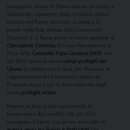
insegnante siriano di Homs riparato in Libano e
autorevole esponente della comunità siriana
riparata nel Paese dei cedri, scandisce le
parole nella Sala stampa della
Camera dei
Deputati. E’ a Roma grazie al lavoro paziente di
Operazione Colomba
, il Corpo Nonviolento di
Pace della
Comunità Papa Giovanni XXIII
, che
dal 2013 opera in alcuni
campi profughi del
Libano
al confine con la Siria, per illustrare ai
rappresentanti del Parlamento italiano la
Proposta di
p
ace per la Siria elaborata dagli
stessi
profughi siriani
.
Mentre in Siria si alza nuovamente la
temperatura del conflitto che dal 2011
insanguina il Paese, con prove muscolari di
guerra aerea tra Russia e Stati Uniti
che