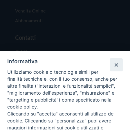
Vendita Online
Abbonamenti
Contatti
Chi Siamo
Informativa
Redazione
Scrivici
Utilizziamo cookie o tecnologie simili per
finalità tecniche e, con il tuo consenso, anche per
altre finalità ("interazioni e funzionalità semplici",
"miglioramento dell'esperienza", "misurazione" e
"targeting e pubblicità") come specificato nella
cookie policy.
Copyright © 2019 - Tutti i diritti riservati - Vit
Cliccando su "accetta" acconsenti all'utilizzo dei
Trentina Editrice
cookie. Cliccando su "personalizza" puoi avere
maggiori informazioni sui cookie utilizzati e