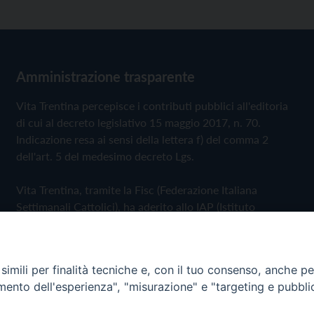
Amministrazione trasparente
Vita Trentina percepisce i contributi pubblici all'editoria
di cui al decreto legislativo 15 maggio 2017, n. 70.
Indicazione resa ai sensi della lettera f) del comma 2
dell'art. 5 del medesimo decreto Lgs.
Vita Trentina, tramite la Fisc (Federazione Italiana
Settimanali Cattolici), ha aderito allo IAP (Istituto
dell'Autodisciplina Pubblicitaria) accettando il Codice di
Autodisciplina della Comunicazione Commerciale
imili per finalità tecniche e, con il tuo consenso, anche per 
Privacy Policy
Cookie Policy
amento dell'esperienza", "misurazione" e "targeting e pubbli