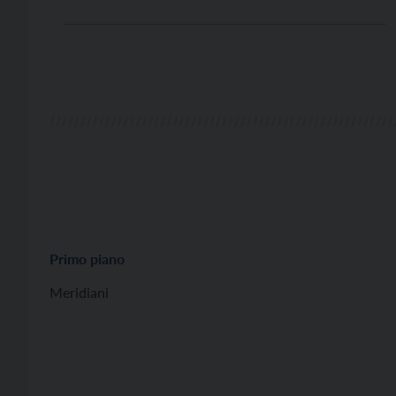
quanto uno strumento raramente presente in forma
solistica nelle stagioni concertistiche possa essere,
in realtà, estremamente affascinate e virtuoso.
Protagonista, insieme a I Virtuosi […]
Primo piano
Meridiani