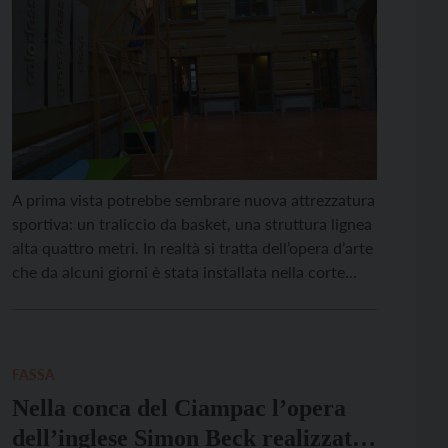
A prima vista potrebbe sembrare nuova attrezzatura
sportiva: un traliccio da basket, una struttura lignea
alta quattro metri. In realtà si tratta dell’opera d’arte
che da alcuni giorni è stata installata nella corte
centrale al piano terra della sede del Dipartimento
di Sociologia e Ricerca sociale in via Verdi, a Trento.
Realizzata dal collettivo di […]
FASSA
Nella conca del Ciampac l’opera
dell’inglese Simon Beck realizzata