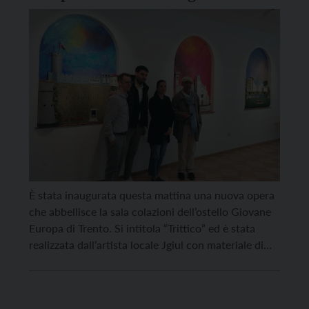
È stata inaugurata questa mattina una nuova opera
che abbellisce la sala colazioni dell’ostello Giovane
Europa di Trento. Si intitola “Trittico” ed è stata
realizzata dall’artista locale Jgiul con materiale di
riciclo. I tre dipinti rappresentano tre punti iconici
della città: il castello del Buonconsiglio, il Duomo e
il Muse. In un’altra sala è ospitata […]