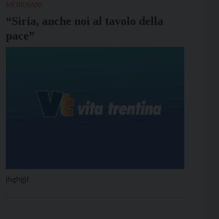
MERIDIANI
“Siria, anche noi al tavolo della
pace”
jhghgjf.