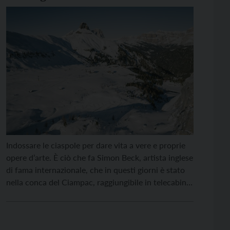
con le ciaspole
Indossare le ciaspole per dare vita a vere e proprie
opere d’arte. È ciò che fa Simon Beck, artista inglese
di fama internazionale, che in questi giorni è stato
nella conca del Ciampac, raggiungibile in telecabina
da Alba di Canazei, per realizzare un’opera in
un’area da 10.000 metri quadrati con vista sul
Gruppo del Sella. […]