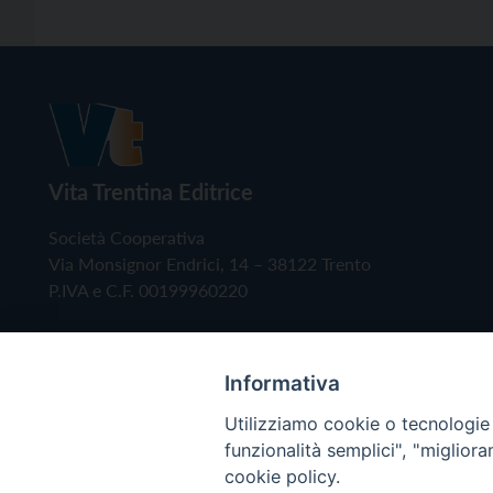
Vita Trentina Editrice
Società Cooperativa
Via Monsignor Endrici, 14 – 38122 Trento
P.IVA e C.F. 00199960220
Informativa
Utilizziamo cookie o tecnologie s
funzionalità semplici", "miglior
cookie policy.