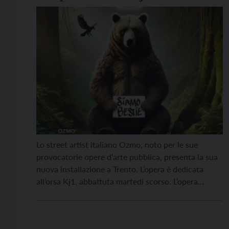
Lo street artist italiano Ozmo, noto per le sue
provocatorie opere d’arte pubblica, presenta la sua
nuova installazione a Trento. L’opera è dedicata
all’orsa Kj1, abbattuta martedì scorso. L’opera
raffigura un’orsa imponente e triste, con un aureola
che guarda dritto l’osservatore mentre regge un
cartello che recita “Siamo Bestie”. “La frase può