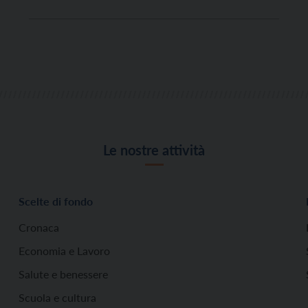
Martalar ha realizzato in località Pian della Casara a
Vetriolo, sopra Levico Terme, su incarico
dell’amministrazione comunale. “Ho terminato
l’opera questa mattina […]
Le nostre attività
Scelte di fondo
Cronaca
Economia e Lavoro
Salute e benessere
Scuola e cultura