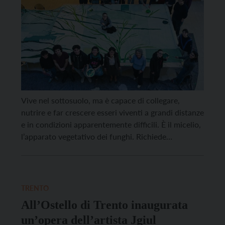
Vive nel sottosuolo, ma è capace di collegare,
nutrire e far crescere esseri viventi a grandi distanze
e in condizioni apparentemente difficili. È il micelio,
l’apparato vegetativo dei funghi. Richiede
nutrimento, ma allo stesso tempo lo dona. Funziona
un po’ come gli esseri umani: collegati da reti
invisibili di interdipendenze e bisognosi di ricevere e
[…]
TRENTO
All’Ostello di Trento inaugurata
un’opera dell’artista Jgiul