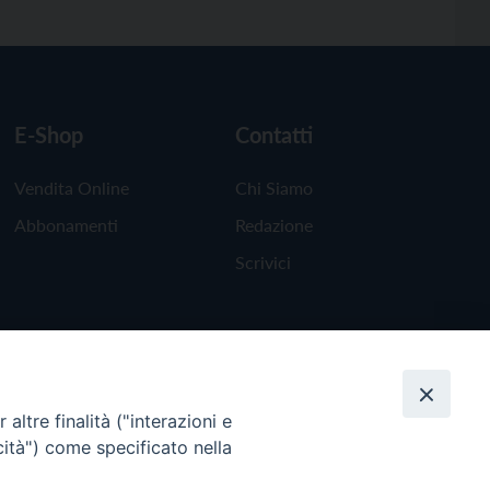
E-Shop
Contatti
Vendita Online
Chi Siamo
Abbonamenti
Redazione
Scrivici
altre finalità ("interazioni e
cità") come specificato nella