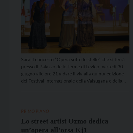
Sarà il concerto “Opera sotto le stelle” che si terrà
presso il Palazzo delle Terme di Levico martedì 30
giugno alle ore 21 a dare il via alla quinta edizione
del Festival Internazionale della Valsugana e della
Vigolana, articolato nel suo complesso in tredici
eventi – tutti ad ingresso gratuito – da giugno a
dicembre, […]
PRIMO PIANO
Lo street artist Ozmo dedica
un’opera all’orsa Kj1