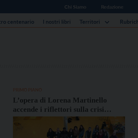
Chi Siamo
Redazione
stro centenario
I nostri libri
Territori
Rubric
PRIMO PIANO
L’opera di Lorena Martinello
accende i riflettori sulla crisi
climatica