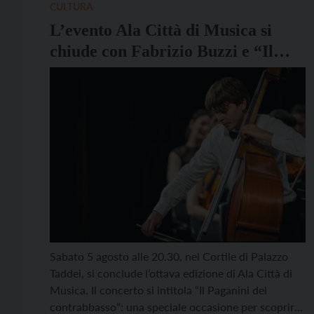
essere letta come […]
CULTURA
L’evento Ala Città di Musica si
chiude con Fabrizio Buzzi e “Il
Paganini del Contrabbasso”
Sabato 5 agosto alle 20.30, nel Cortile di Palazzo
Taddei, si conclude l’ottava edizione di Ala Città di
Musica. Il concerto si intitola “Il Paganini del
contrabbasso”: una speciale occasione per scoprire