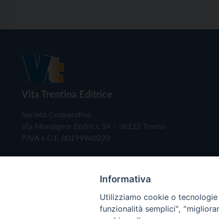
Vita Trentina Editrice
Società Cooperativa
Via Monsignor Endrici, 14 – 38122 Trento
P.IVA e C.F. 00199960220
Informativa
Utilizziamo cookie o tecnologie s
funzionalità semplici", "miglior