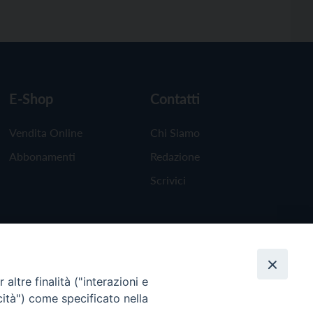
E-Shop
Contatti
Vendita Online
Chi Siamo
Abbonamenti
Redazione
Scrivici
altre finalità ("interazioni e
cità") come specificato nella