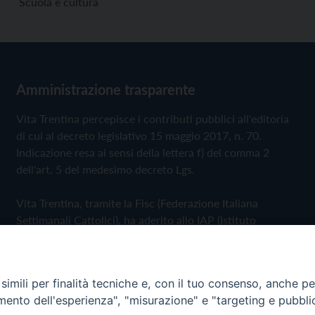
Scuola e cultura
Amministrazione trasparente
Vita Trentina percepisce i contributi pubblici all'editoria
di cui al decreto legislativo 15 maggio 2017, n. 70.
Indicazione resa ai sensi della lettera f) del comma 2
dell'art. 5 del medesimo decreto Lgs.
Vita Trentina, tramite la Fisc (Federazione Italiana
Settimanali Cattolici), ha aderito allo IAP (Istituto
dell'Autodisciplina Pubblicitaria) accettando il Codice di
Autodisciplina della Comunicazione Commerciale
imili per finalità tecniche e, con il tuo consenso, anche per 
Privacy Policy
Cookie Policy
amento dell'esperienza", "misurazione" e "targeting e pubbli