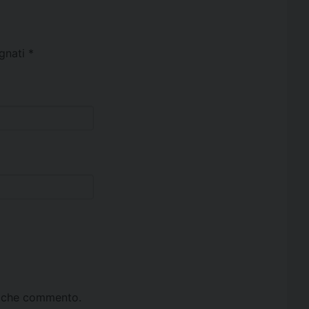
egnati
*
ta che commento.