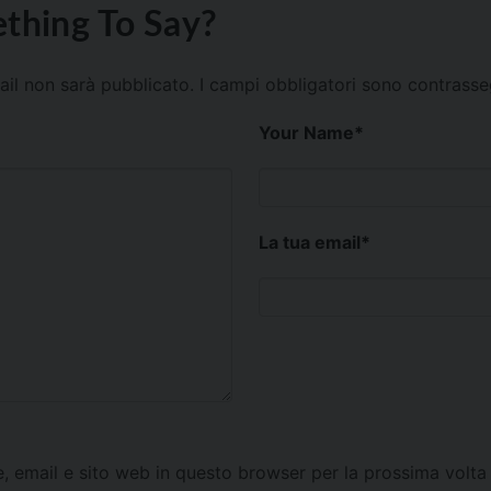
thing To Say?
mail non sarà pubblicato.
I campi obbligatori sono contrass
Your Name
*
La tua email
*
e, email e sito web in questo browser per la prossima vol