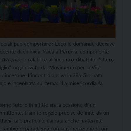
e sociali può comportare? Ecco le domande decisive
docente di chimica-fisica a Perugia, componente
i
Avvenire
e relatrice all'incontro-dibattito: “Utero
iglio”, organizzato dal Movimento per la Vita
i diocesane. L'incontro apriva la 38a Giornata
io e incentrata sul tema: “La misericordia fa
me l'utero in affitto sia la cessione di un
mittente, tramite regole precise definite da un
ttavia tale pratica (chiamata anche maternità
e cambio di paradigma con la generazione di un