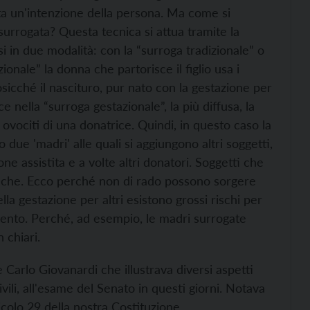
enta un'intenzione della persona. Ma come si
 surrogata? Questa tecnica si attua tramite la
 in due modalità: con la “surroga tradizionale” o
ionale” la donna che partorisce il figlio usa i
cosicché il nascituro, pur nato con la gestazione per
 nella “surroga gestazionale”, la più diffusa, la
 ovociti di una donatrice. Quindi, in questo caso la
due 'madri' alle quali si aggiungono altri soggetti,
e assistita e a volte altri donatori. Soggetti che
cifiche. Ecco perché non di rado possono sorgere
nella gestazione per altri esistono grossi rischi per
amento. Perché, ad esempio, le madri surrogate
 chiari.
 Carlo Giovanardi che illustrava diversi aspetti
ivili, all'esame del Senato in questi giorni. Notava
colo 29 della nostra Costituzione.