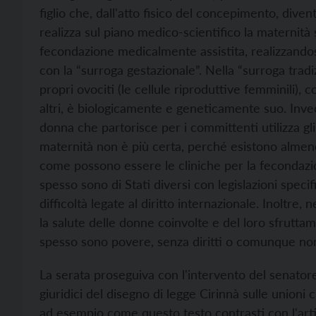
figlio che, dall'atto fisico del concepimento, div
realizza sul piano medico-scientifico la maternità
fecondazione medicalmente assistita, realizzandosi
con la “surroga gestazionale”. Nella “surroga tradiz
propri ovociti (le cellule riproduttive femminili), 
altri, è biologicamente e geneticamente suo. Invece
donna che partorisce per i committenti utilizza gli
maternità non è più certa, perché esistono almeno 
come possono essere le cliniche per la fecondazion
spesso sono di Stati diversi con legislazioni spe
difficoltà legate al diritto internazionale. Inoltre, 
la salute delle donne coinvolte e del loro sfrutt
spesso sono povere, senza diritti o comunque non
La serata proseguiva con l'intervento del senatore
giuridici del disegno di legge Cirinnà sulle unioni c
ad esempio come questo testo contrasti con l'arti