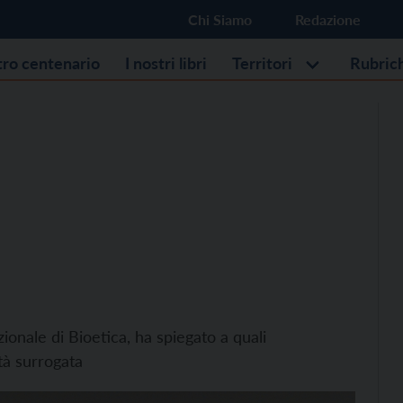
Chi Siamo
Redazione
stro centenario
I nostri libri
Territori
Rubric
nale di Bioetica, ha spiegato a quali
tà surrogata