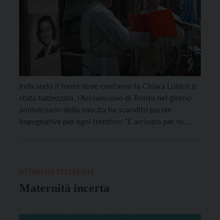
Indicando il fonte dove cent’anni fa Chiara Lubich è
stata battezzata, l’Arcivescovo di Trento nel giorno
anniversario della nascita ha scandito parole
impegnative per ogni trentino: “È arrivato per te,
cara Chiesa di Trento, il momento di ascoltare il
grido di questa tua figlia”! Ha usato volutamente
questo termine “grido”, mons. Lauro Tisi, per
evidenziare […]
ATTUALITÀ ECCLESIALE
Maternità incerta