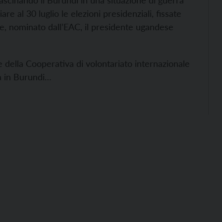
trascinando il Burundi in una situazione di guerra
re al 30 luglio le elezioni presidenziali, fissate
re, nominato dall’EAC, il presidente ugandese
 della Cooperativa di volontariato internazionale
a in Burundi…