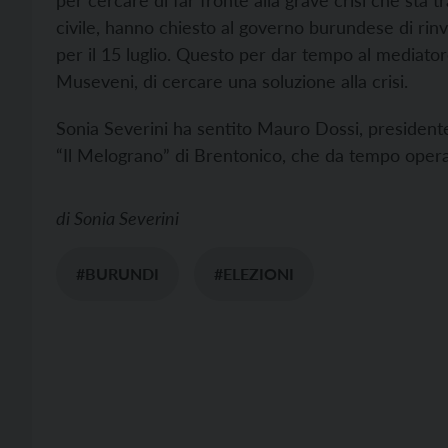
per cercare di far fronte alla grave crisi che sta 
civile, hanno chiesto al governo burundese di rinvia
per il 15 luglio. Questo per dar tempo al mediato
Museveni, di cercare una soluzione alla crisi.
Sonia Severini ha sentito Mauro Dossi, presidente
“Il Melograno” di Brentonico, che da tempo oper
di
Sonia Severini
#BURUNDI
#ELEZIONI