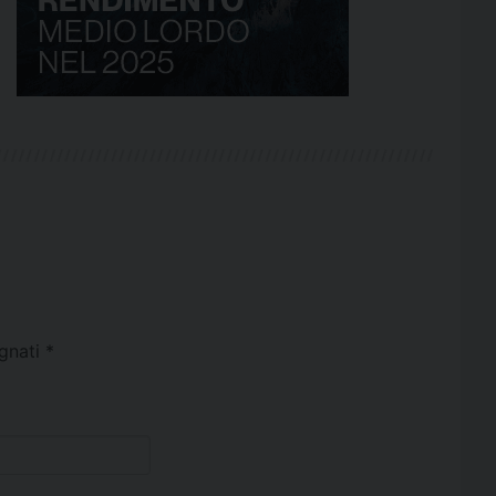
egnati
*