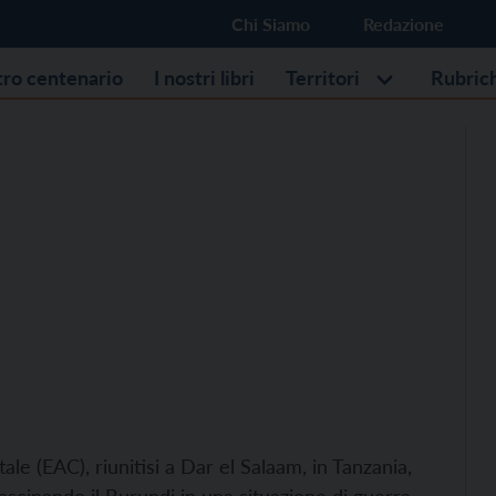
Chi Siamo
Redazione
stro centenario
I nostri libri
Territori
Rubric
ale (EAC), riunitisi a Dar el Salaam, in Tanzania,