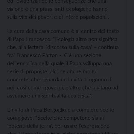
ed “evidenziando le conseguenze che una
visione e una prassi anti-ecologiche hanno
sulla vita dei poveri e di intere popolazioni”.
La cura della casa comune è al centro del testo
di Papa Francesco. “Ecologia altro non significa
che, alla lettera, 'discorso sulla casa' – continua
fra' Francesco Patton -. C'è una sezione
dell'enciclica nella quale il Papa sviluppa una
serie di proposte, alcune anche molto
concrete, che riguardano la vita di ognuno di
noi, così come i governi, e altre che invitano ad
assumere una spiritualità ecologica”.
L'invito di Papa Bergoglio è a compiere scelte
coraggiose. “Scelte che competono sia ai
'potenti della terra', per usare l'espressione
che il Papa stesso in qualche occasione utilizza,