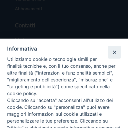
Abbonamenti
Contatti
Chi Siamo
Informativa
Redazione
Scrivici
Utilizziamo cookie o tecnologie simili per
finalità tecniche e, con il tuo consenso, anche per
altre finalità ("interazioni e funzionalità semplici",
"miglioramento dell'esperienza", "misurazione" e
"targeting e pubblicità") come specificato nella
cookie policy.
Copyright © 2019 - Tutti i diritti riservati - Vit
Cliccando su "accetta" acconsenti all'utilizzo dei
Trentina Editrice
cookie. Cliccando su "personalizza" puoi avere
maggiori informazioni sui cookie utilizzati e
Privacy Policy
personalizzare le tue preferenze. Cliccando su
Torna all'inizi
"rifiuta" o chiudendo questa informativa proseguirai