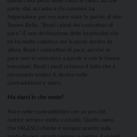
quindi i tuoi piedi, dove metti le radici, da che
parte stai, accanto a chi cammini. La
folgorazione per me sono state le parole di don
Tonino Bello: "Beati i piedi dei costruttori di
pace". È una declinazione delle beatitudini che
mi ha molto colpito e me la porto dentro da
allora. Beati i costruttori di pace, perché la
pace non si costruisce a parole o con le buone
intenzioni. Beati i piedi richiama il fatto che è
necessario andare li, dentro nelle
contraddizioni e starci.
Ma starci in che modo?
Stare nelle contraddizioni con un perché,
nutrire sempre molta curiosità. Quello zaino
che l'AGESCI chiede è sempre pronto sulla
porta di casa, pronti sempre a partire. E quindi