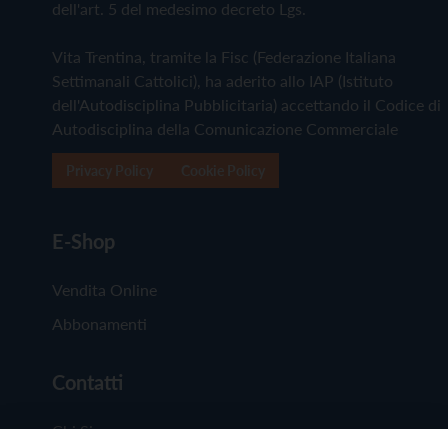
dell'art. 5 del medesimo decreto Lgs.
Vita Trentina, tramite la Fisc (Federazione Italiana
Settimanali Cattolici), ha aderito allo IAP (Istituto
dell'Autodisciplina Pubblicitaria) accettando il Codice di
Autodisciplina della Comunicazione Commerciale
Privacy Policy
Cookie Policy
E-Shop
Vendita Online
Abbonamenti
Contatti
Chi Siamo