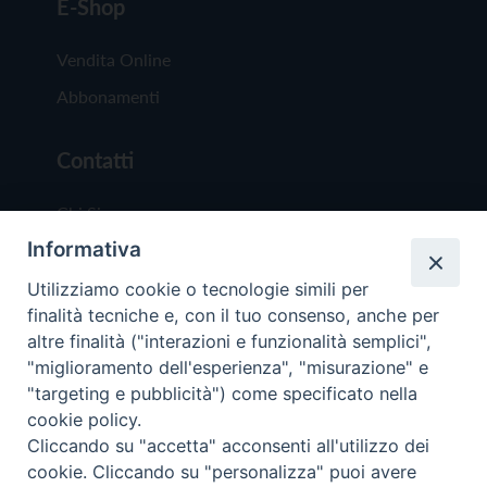
E-Shop
Vendita Online
Abbonamenti
Contatti
Chi Siamo
Informativa
Redazione
Scrivici
Utilizziamo cookie o tecnologie simili per
finalità tecniche e, con il tuo consenso, anche per
altre finalità ("interazioni e funzionalità semplici",
"miglioramento dell'esperienza", "misurazione" e
"targeting e pubblicità") come specificato nella
cookie policy.
Copyright © 2019 - Tutti i diritti riservati - Vit
Cliccando su "accetta" acconsenti all'utilizzo dei
Trentina Editrice
cookie. Cliccando su "personalizza" puoi avere