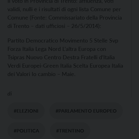
Il voto in Provincia di Trento: affluenza, voti
validi, nulli e i risultati di ogni lista Comune per
Comune (Fonte: Commissariato della Provincia
di Trento – dati ufficiosi – 26/5/2014):
Partito Democratico
Movimento 5 Stelle
Svp
Forza Italia
Lega Nord
L’altra Europa con
Tsipras
Nuovo Centro Destra
Fratelli d’Italia
Verdi Europei-Green Italia
Scelta Europea
Italia
dei Valori
Io cambio – Maie.
di
#ELEZIONI
#PARLAMENTO EUROPEO
#POLITICA
#TRENTINO