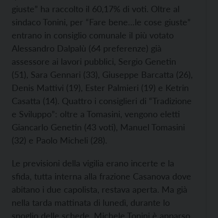
giuste” ha raccolto il 60,17% di voti. Oltre al
sindaco Tonini, per “Fare bene…le cose giuste”
entrano in consiglio comunale il più votato
Alessandro Dalpalù (64 preferenze) già
assessore ai lavori pubblici, Sergio Genetin
(51), Sara Gennari (33), Giuseppe Barcatta (26),
Denis Mattivi (19), Ester Palmieri (19) e Ketrin
Casatta (14). Quattro i consiglieri di “Tradizione
e Sviluppo”: oltre a Tomasini, vengono eletti
Giancarlo Genetin (43 voti), Manuel Tomasini
(32) e Paolo Micheli (28).
Le previsioni della vigilia erano incerte e la
sfida, tutta interna alla frazione Casanova dove
abitano i due capolista, restava aperta. Ma già
nella tarda mattinata di lunedì, durante lo
spoglio delle schede, Michele Tonini è apparso