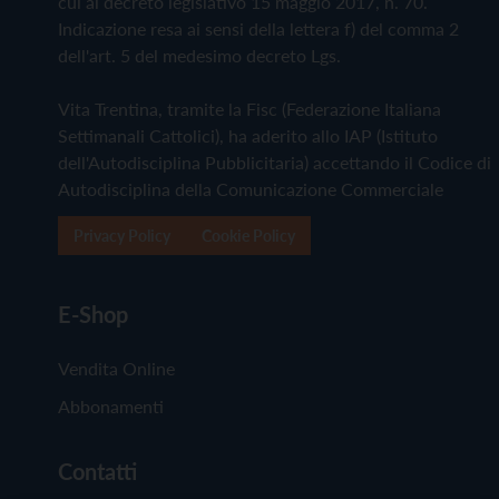
cui al decreto legislativo 15 maggio 2017, n. 70.
Indicazione resa ai sensi della lettera f) del comma 2
dell'art. 5 del medesimo decreto Lgs.
Vita Trentina, tramite la Fisc (Federazione Italiana
Settimanali Cattolici), ha aderito allo IAP (Istituto
dell'Autodisciplina Pubblicitaria) accettando il Codice di
Autodisciplina della Comunicazione Commerciale
Privacy Policy
Cookie Policy
E-Shop
Vendita Online
Abbonamenti
Contatti