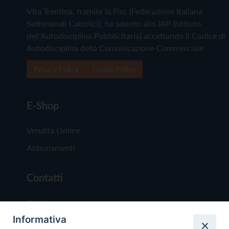
Vita Trentina, tramite la Fisc (Federazione Italiana
Settimanali Cattolici), ha aderito allo IAP (Istituto
dell'Autodisciplina Pubblicitaria) accettando il Codice di
Autodisciplina della Comunicazione Commerciale
Privacy Policy
Cookie Policy
E-Shop
Vendita Online
Abbonamenti
Contatti
Chi Siamo
Informativa
Redazione