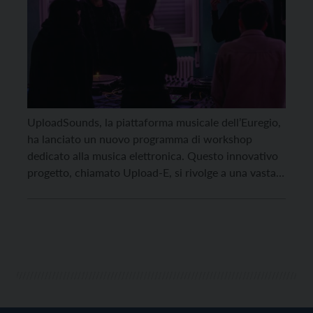
UploadSounds, la piattaforma musicale dell’Euregio,
ha lanciato un nuovo programma di workshop
dedicato alla musica elettronica. Questo innovativo
progetto, chiamato Upload-E, si rivolge a una vasta
gamma di musicisti, in particolare DJ, produttori di
musica elettronica, artisti e cantanti impegnati in
progetti ibridi innovativi, tra generi come l’Hip-Hop e
la Trap, ed è stato concepito […]