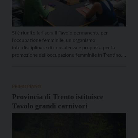
Si è riunito ieri sera il Tavolo permanente per
l’occupazione femminile, un organismo
interdisciplinare di consulenza e proposta per la
promozione dell’occupazione femminile in Trentino.
“Riportare le donne nel mondo del lavoro – ha
evidenziato l’assessore allo sviluppo economico
Achille Spinelli – ha un effetto particolarmente
incisivo sull’equilibrio del sistema, in quanto il fattore
PRIMO PIANO
moltiplicatore […]
Provincia di Trento istituisce
Tavolo grandi carnivori