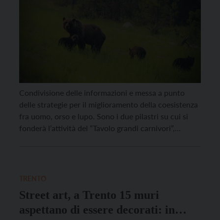
Condivisione delle informazioni e messa a punto
delle strategie per il miglioramento della coesistenza
fra uomo, orso e lupo. Sono i due pilastri su cui si
fonderà l’attività del “Tavolo grandi carnivori”,
istituito ufficialmente oggi dalla Giunta provinciale di
Trento su proposta dell’assessore provinciale alle
foreste, caccia e pesca Roberto Failoni. Presieduto
dall’assessore stesso, questo […]
TRENTO
Street art, a Trento 15 muri
aspettano di essere decorati: in