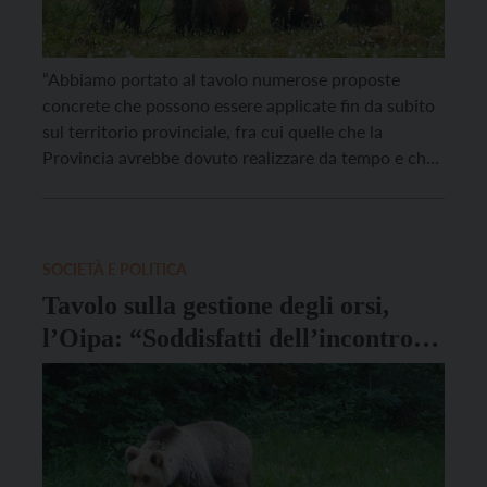
“Abbiamo portato al tavolo numerose proposte
concrete che possono essere applicate fin da subito
sul territorio provinciale, fra cui quelle che la
Provincia avrebbe dovuto realizzare da tempo e che
invece ha tenuto in un cassetto, con l’obiettivo di
prevenire quanto più possibile gli incidenti fra orsi e
cittadini”. Queste le parole di Massimo Vitturi, […]
SOCIETÀ E POLITICA
Tavolo sulla gestione degli orsi,
l’Oipa: “Soddisfatti dell’incontro di
oggi. A breve invieremo le nostre
analisi”