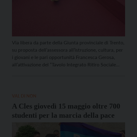
Via libera da parte della Giunta provinciale di Trento,
su proposta dell’assessora all’istruzione, cultura, per
i giovani e le pari opportunità Francesca Gerosa,
all’attivazione del “Tavolo Integrato Ritiro Sociale
Volontario”, il tavolo tecnico interdisciplinare
finalizzato allo sviluppo di modalità strutturate di
prevenzione, individuazione precoce e presa in
carico del fenomeno dei cosiddetti “hikikomori”,
VAL DI NON
ovvero quei […]
A Cles giovedì 15 maggio oltre 700
studenti per la marcia della pace