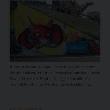
palio due premi da 200 euro
A Trento ci sono 15 muri liberi che possono essere
decorati dai writer. Una nuova occasione bandita dal
Tavolo Street Art Trento. Da oggi e fino alle 12 di
martedì 5 settembre i writer che lo desiderano
possono mettersi all’opera e provare a vincere uno
dei due premi in palio, del valore di 200 euro. […]
SOCIETÀ E POLITICA