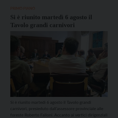
gestione di questi esemplari rimane massima da
parte dell’Amministrazione provinciale, […]
PRIMO PIANO
Si è riunito martedì 6 agosto il
Tavolo grandi carnivori
Si è riunito martedì 6 agosto il Tavolo grandi
carnivori, presieduto dall’assessore provinciale alle
foreste Roberto Failoni. Accanto ai vertici dirigenziali