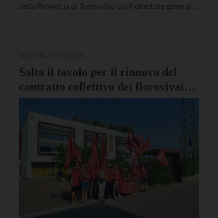
della Provincia di Trento (tra cui il direttore generale
Raffaele De Col, il dirigente generale del
Dipartimento Protezione civile, foreste e fauna
Stefano Fait e il dirigente del Servizio Faunistico
Alessandro Brugnoli) è stata presentata […]
SOCIETÀ E POLITICA
Salta il tavolo per il rinnovo del
contratto collettivo dei florovivaisti
e degli operai agricoli