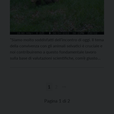
“Siamo molto soddisfatti dell’incontro di oggi. Il tema
della convivenza con gli animali selvatici è cruciale e
noi contribuiremo a questo fondamentale lavoro
sulla base di valutazioni scientifiche, com’è giusto
che sia”. Così l’Organizzazione internazionale
protezione animali (Oipa), che questa mattina (26
aprile) è stata ascoltata al Ministero dell’Ambiente
per discutere della “emergenza plantigradi in […]
1
2
Paginazione
degli
Pagina 1 di 2
articoli