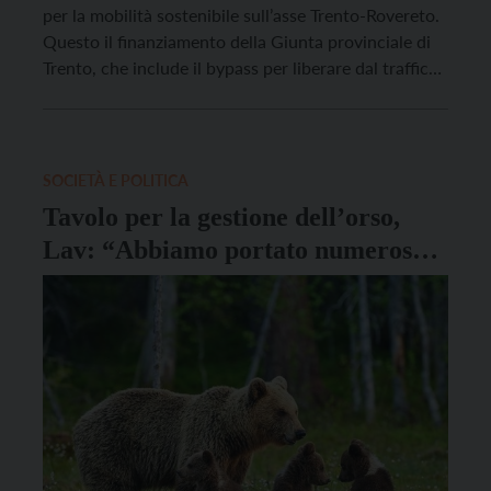
per la mobilità sostenibile sull’asse Trento-Rovereto.
Questo il finanziamento della Giunta provinciale di
Trento, che include il bypass per liberare dal traffico
di attraversamento gli abitanti di Besenello, Calliano
e Volano e le soluzioni per Rovereto, tra cui la
variante di Sant’Ilario. Ieri sera si è tenuta […]
SOCIETÀ E POLITICA
Tavolo per la gestione dell’orso,
Lav: “Abbiamo portato numerose
proposte che la Provincia avrebbe
dovuto realizzare da tempo”