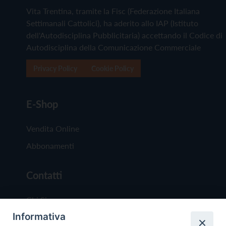
Vita Trentina, tramite la Fisc (Federazione Italiana
Settimanali Cattolici), ha aderito allo IAP (Istituto
dell'Autodisciplina Pubblicitaria) accettando il Codice di
Autodisciplina della Comunicazione Commerciale
Privacy Policy
Cookie Policy
E-Shop
Vendita Online
Abbonamenti
Contatti
Chi Siamo
Informativa
Redazione