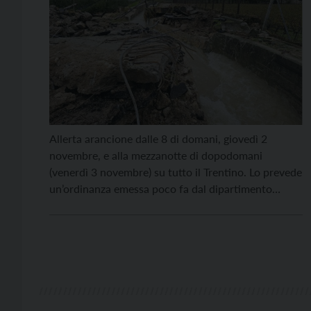
Allerta arancione dalle 8 di domani, giovedì 2
novembre, e alla mezzanotte di dopodomani
(venerdì 3 novembre) su tutto il Trentino. Lo prevede
un’ordinanza emessa poco fa dal dipartimento
provinciale alla Protezione civile che conferma
l’arrivo di una nuova perturbazione atlantica che
interesserà le Alpi tra giovedì e venerdì
determinando precipitazioni diffuse e abbondanti
soprattutto […]