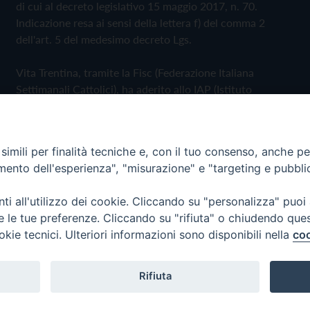
di cui al decreto legislativo 15 maggio 2017, n. 70.
Indicazione resa ai sensi della lettera f) del comma 2
dell'art. 5 del medesimo decreto Lgs.
Vita Trentina, tramite la Fisc (Federazione Italiana
Settimanali Cattolici), ha aderito allo IAP (Istituto
dell'Autodisciplina Pubblicitaria) accettando il Codice di
Autodisciplina della Comunicazione Commerciale
imili per finalità tecniche e, con il tuo consenso, anche per 
Privacy Policy
Cookie Policy
amento dell'esperienza", "misurazione" e "targeting e pubbli
i all'utilizzo dei cookie. Cliccando su "personalizza" puoi
 Trentina Editrice
re le tue preferenze. Cliccando su "rifiuta" o chiudendo que
okie tecnici. Ulteriori informazioni sono disponibili nella
coo
Rifiuta