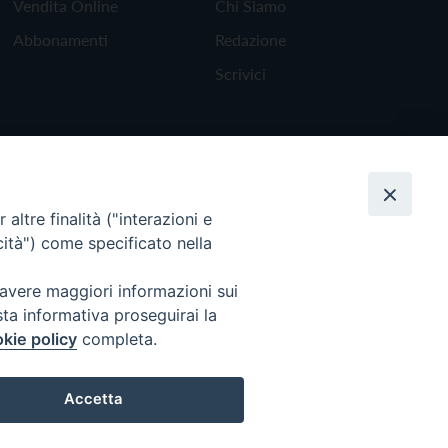
Vendita Online
Chi Siamo
Abbonamenti
Redazione
Scrivici
altre finalità ("interazioni e
cità") come specificato nella
 avere maggiori informazioni sui
sta informativa proseguirai la
kie policy
completa.
Torna all'inizio
Accetta