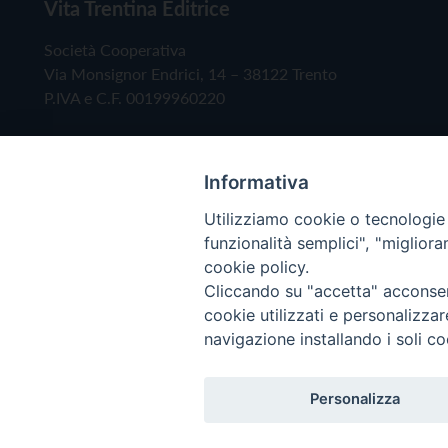
Vita Trentina Editrice
Società Cooperativa
Via Monsignor Endrici, 14 – 38122 Trento
P.IVA e C.F. 00199960220
Informativa
Utilizziamo cookie o tecnologie s
funzionalità semplici", "miglior
cookie policy.
Cliccando su "accetta" acconsent
Copyright © 2019 - Tutti i diritti riservati - Vita
cookie utilizzati e personalizza
navigazione installando i soli co
Privacy Policy
Personalizza