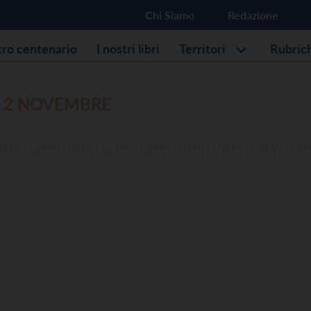
Chi Siamo
Redazione
stro centenario
I nostri libri
Territori
Rubric
Ì 2 NOVEMBRE