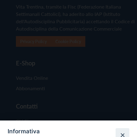
Vita Trentina, tramite la Fisc (Federazione Italiana
Settimanali Cattolici), ha aderito allo IAP (Istituto
dell'Autodisciplina Pubblicitaria) accettando il Codice di
Autodisciplina della Comunicazione Commerciale
Privacy Policy
Cookie Policy
E-Shop
Vendita Online
Abbonamenti
Contatti
Chi Siamo
Informativa
Redazione