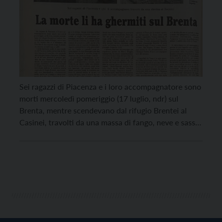
Sei ragazzi di Piacenza e i loro accompagnatore sono
morti mercoledì pomeriggio (17 luglio, ndr) sul
Brenta, mentre scendevano dal rifugio Brentei al
Casinei, travolti da una massa di fango, neve e sassi.
La bufera che si è abbattuta sul Trentino li ha
sorpresi lungo il sentiero, mentre scendevano a valle.
I sette facevano parte […]