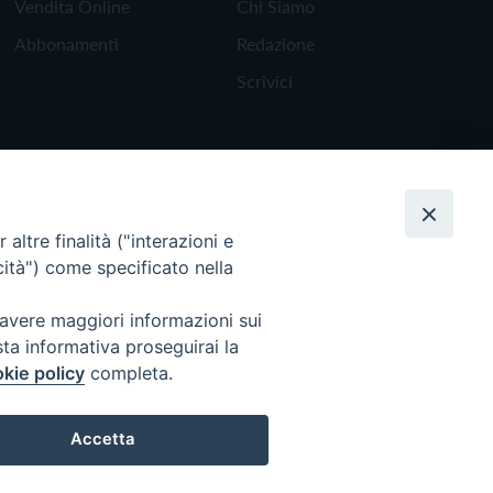
Vendita Online
Chi Siamo
Abbonamenti
Redazione
Scrivici
altre finalità ("interazioni e
cità") come specificato nella
 avere maggiori informazioni sui
sta informativa proseguirai la
kie policy
completa.
Torna all'inizio
Accetta