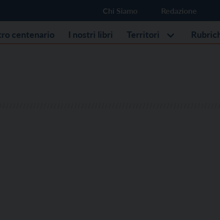
Chi Siamo
Redazione
stro centenario
I nostri libri
Territori
Rubric