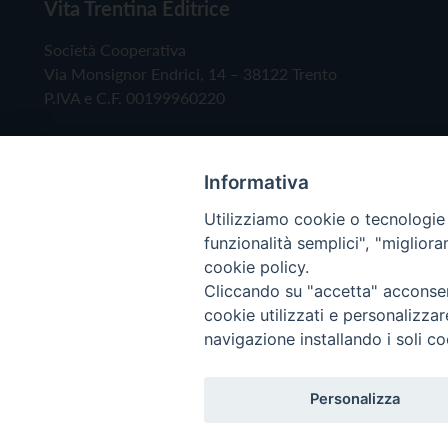
Vita Trentina Editrice
Società Cooperativa
Via Monsignor Endrici, 14 – 38122 Trento
P.IVA e C.F. 00199960220
Informativa
Utilizziamo cookie o tecnologie s
funzionalità semplici", "miglior
cookie policy.
Cliccando su "accetta" acconsent
Copyright © 2019 - Tutti i diritti riservati - Vita
cookie utilizzati e personalizza
navigazione installando i soli co
Privacy Policy
Personalizza