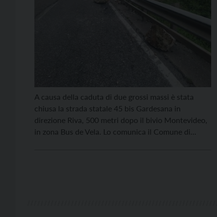
A causa della caduta di due grossi massi è stata
chiusa la strada statale 45 bis Gardesana in
direzione Riva, 500 metri dopo il bivio Montevideo,
in zona Bus de Vela. Lo comunica il Comune di
Trento. Il traffico delle auto è stato deviato per
Sardagna, quello dei mezzi pesanti per Riva del
Garda. Il […]