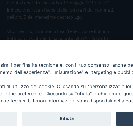
di cui al decreto legislativo 15 maggio 2017, n. 70.
Indicazione resa ai sensi della lettera f) del comma 2
dell'art. 5 del medesimo decreto Lgs.
Vita Trentina, tramite la Fisc (Federazione Italiana
Settimanali Cattolici), ha aderito allo IAP (Istituto
dell'Autodisciplina Pubblicitaria) accettando il Codice di
Autodisciplina della Comunicazione Commerciale
imili per finalità tecniche e, con il tuo consenso, anche per 
Privacy Policy
Cookie Policy
amento dell'esperienza", "misurazione" e "targeting e pubbli
i all'utilizzo dei cookie. Cliccando su "personalizza" puoi
 Trentina Editrice
re le tue preferenze. Cliccando su "rifiuta" o chiudendo que
okie tecnici. Ulteriori informazioni sono disponibili nella
coo
Rifiuta