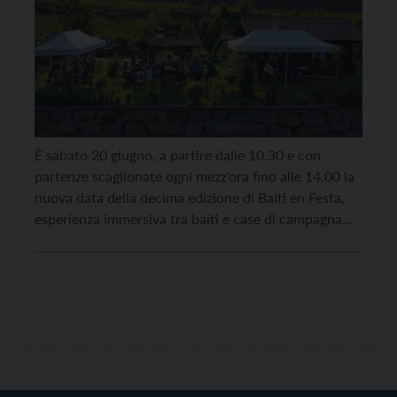
È sabato 20 giugno, a partire dalle 10.30 e con
partenze scaglionate ogni mezz’ora fino alle 14.00 la
nuova data della decima edizione di Baiti en Festa,
esperienza immersiva tra baiti e case di campagna
della Val di Cembra per scoprire, attraverso un
piacevole trekking a tappe, il meglio della produzione
vinicola di questo suggestivo territorio terrazzato,
autentico emblema […]