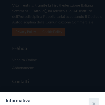
Vita Trentina, tramite la Fisc (Federazione Italiana
Settimanali Cattolici), ha aderito allo IAP (Istituto
dell'Autodisciplina Pubblicitaria) accettando il Codice di
Autodisciplina della Comunicazione Commerciale
Privacy Policy
Cookie Policy
E-Shop
Vendita Online
Abbonamenti
Contatti
Chi Siamo
Informativa
Redazione