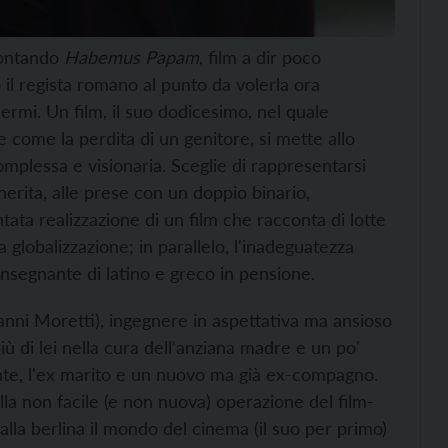
montando
Habemus Papam
, film a dir poco
 il regista romano al punto da volerla ora
hermi. Un film, il suo dodicesimo, nel quale
 come la perdita di un genitore, si mette allo
mplessa e visionaria. Sceglie di rappresentarsi
herita, alle prese con un doppio binario,
tata realizzazione di un film che racconta di lotte
 globalizzazione; in parallelo, l'inadeguatezza
insegnante di latino e greco in pensione.
anni Moretti), ingegnere in aspettativa ma ansioso
ù di lei nella cura dell'anziana madre e un po'
cente, l'ex marito e un nuovo ma già ex-compagno.
ella non facile (e non nuova) operazione del film-
alla berlina il mondo del cinema (il suo per primo)