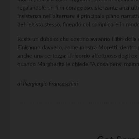
regalandole un film coraggioso, sferzante anzitutt
insistenza nell'alternare il principale piano narr
del regista stesso, finendo col complicare in mod
Resta un dubbio: che destino avranno i libri dell
Finiranno davvero, come mostra Moretti, dentro g
anche una certezza: il ricordo affettuoso degli ex-a
quando Margherita le chiede “A cosa pensi mamm
di
Piergiorgio Franceschini