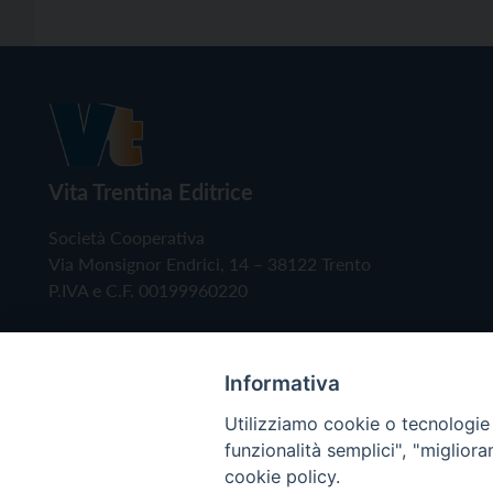
Vita Trentina Editrice
Società Cooperativa
Via Monsignor Endrici, 14 – 38122 Trento
P.IVA e C.F. 00199960220
Informativa
Utilizziamo cookie o tecnologie s
funzionalità semplici", "miglior
cookie policy.