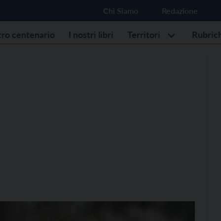
Chi Siamo
Redazione
stro centenario
I nostri libri
Territori
Rubric