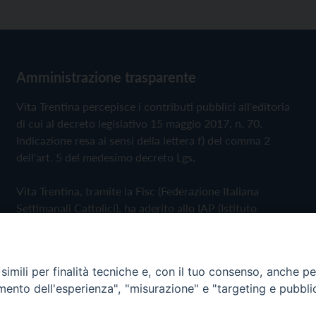
Amministrazione trasparente
Vita Trentina percepisce i contributi pubblici all'editoria
di cui al decreto legislativo 15 maggio 2017, n. 70.
Indicazione resa ai sensi della lettera f) del comma 2
dell'art. 5 del medesimo decreto Lgs.
Vita Trentina, tramite la Fisc (Federazione Italiana
Settimanali Cattolici), ha aderito allo IAP (Istituto
dell'Autodisciplina Pubblicitaria) accettando il Codice di
Autodisciplina della Comunicazione Commerciale
imili per finalità tecniche e, con il tuo consenso, anche per 
Privacy Policy
Cookie Policy
amento dell'esperienza", "misurazione" e "targeting e pubbli