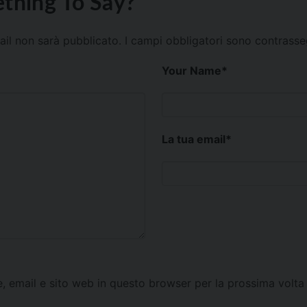
thing To Say?
mail non sarà pubblicato.
I campi obbligatori sono contrass
Your Name
*
La tua email
*
e, email e sito web in questo browser per la prossima vol