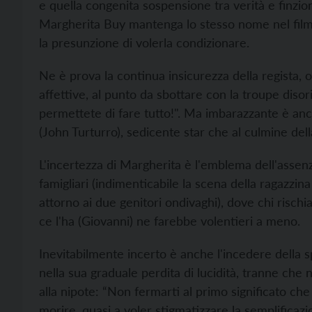
e quella congenita sospensione tra verità e finzio
Margherita Buy mantenga lo stesso nome nel film)
la presunzione di volerla condizionare.
Ne è prova la continua insicurezza della regista, ori
affettive, al punto da sbottare con la troupe disori
permettete di fare tutto!". Ma imbarazzante è anche
(John Turturro), sedicente star che al culmine dell
L'incertezza di Margherita è l'emblema dell'assenza 
famigliari (indimenticabile la scena della ragazz
attorno ai due genitori ondivaghi), dove chi rischi
ce l'ha (Giovanni) ne farebbe volentieri a meno.
Inevitabilmente incerto è anche l'incedere della sp
nella sua graduale perdita di lucidità, tranne che 
alla nipote: “Non fermarti al primo significato che
morire, quasi a voler stigmatizzare la semplificaz