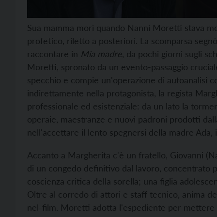
Sua mamma morì quando Nanni Moretti stava 
profetico, riletto a posteriori. La scomparsa segnò
raccontare in
Mia madre
, da pochi giorni sugli sc
Moretti, spronato da un evento-passaggio cruciale
specchio e compie un'operazione di autoanalisi co
indirettamente nella protagonista, la regista Marg
professionale ed esistenziale: da un lato la tormen
operaie, maestranze e nuovi padroni prodotti dalla
nell'accettare il lento spegnersi della madre Ada, 
Accanto a Margherita c'è un fratello, Giovanni (N
di un congedo definitivo dal lavoro, concentrato pi
coscienza critica della sorella; una figlia adoles
Oltre al corredo di attori e staff tecnico, anima d
nel-film. Moretti adotta l'espediente per mettere 