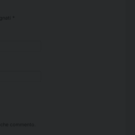
egnati
*
ta che commento.