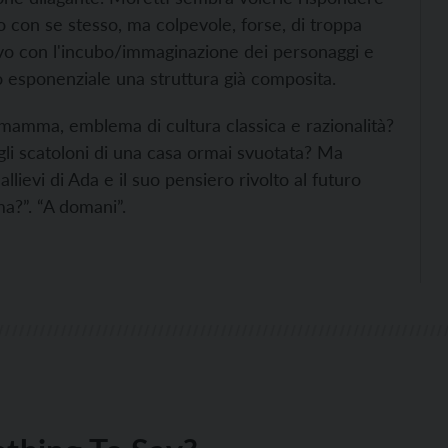
o con se stesso, ma colpevole, forse, di troppa
ativo con l'incubo/immaginazione dei personaggi e
o esponenziale una struttura già composita.
a mamma, emblema di cultura classica e razionalità?
li scatoloni di una casa ormai svuotata? Ma
llievi di Ada e il suo pensiero rivolto al futuro
a?”. “A domani”.