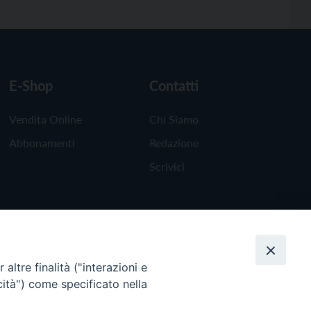
E-Shop
Contatti
Vendita Online
Chi Siamo
Abbonamenti
Redazione
Scrivici
altre finalità ("interazioni e
cità") come specificato nella