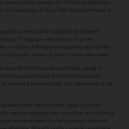
ne (non sembra casuale che l'attrice protagonista,
, tra l'ambizione di una realtà da documentare e
ginata in verità dalla fragilità delle relazioni
entata: "Il regista è uno stronzo a cui voi
 il recitare dell'attore protagonista del suo film
a frustrazione invoca di poter tornare alla realtà.
di punti di riferimento a più livelli, sociali e
ina che impara ad andare in motorino ruotando
a di perdere il lavoro si batte per mantenerlo e chi
aesata madre Ada (l'incisiva Giulia Lazzarini),
nella materia insegnata per una vita e ora trasferita
 trovi sul vocabolario” la rincuora poco prima di
ione dilagante. Moretti sembra volerle rispondere