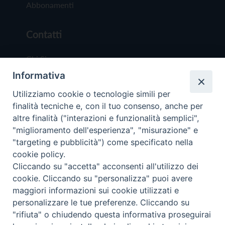
Abbonamenti
Contatti
Chi Siamo
Informativa
Redazione
Scrivici
Utilizziamo cookie o tecnologie simili per
finalità tecniche e, con il tuo consenso, anche per
altre finalità ("interazioni e funzionalità semplici",
"miglioramento dell'esperienza", "misurazione" e
"targeting e pubblicità") come specificato nella
cookie policy.
Copyright © 2019 - Tutti i diritti riservati - Vit
Cliccando su "accetta" acconsenti all'utilizzo dei
Trentina Editrice
cookie. Cliccando su "personalizza" puoi avere
maggiori informazioni sui cookie utilizzati e
Privacy Policy
personalizzare le tue preferenze. Cliccando su
Torna all'inizi
"rifiuta" o chiudendo questa informativa proseguirai