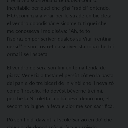
che la zità sconvotla la te butava contro.
Inevitabile per quei che g’hà “radici” entendo.
HO scominzià a giràr per le strade en bicicleta
el vendro dopodisnàr e sicome tuti quei che
me conosseva i me disèva: “Ah, te to
l’ispirazion per scrìver qualcos su Vita Trentina,
ne-sì?” – son costreto a scrìver sta roba che tui
ormai i se l’aspeta.
El vendro de sera son finì en te na tenda de
piazza Venezia a tastàr el persùt còt en la pasta
del pan e do tre biceri de ‘n vinèl che ‘l neva zò
come ‘l rosolio. Ho dovèst bèverne trei mi,
perchè la Nicoletta la n’hà bevù demò uno, el
secont no la ghe la feva e alor me son sacrificà.
Pò sen finidi davanti al scole Sanzio en do’ che
dale doi de dopodisnàr giràva en spiedo