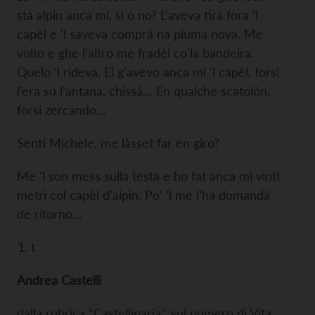
stà alpin anca mi, sì o no? L’aveva tirà fora ‘l
capèl e ‘l saveva comprà na piuma nova. Me
volto e ghe l’altro me fradèl co’la bandeira.
Quelo ‘l rideva. El g’avevo anca mì ‘l capèl, forsi
l’era su l’antana, chissà… En qualche scatolòn,
forsi zercando…
Senti Michele, me làsset far en giro?
Me ‘l son mess sulla testa e ho fat anca mi vinti
metri col capèl d’alpin. Po’ ‘l me l’ha domandà
de ritorno…
t
Andrea Castelli
dalla rubrica “Castellinaria”, sul numero di Vita