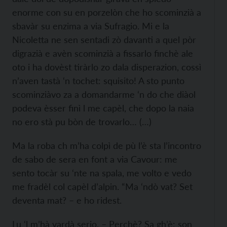
enorme con su en porzelòn che ho scominzià a
sbavàr su enzima a via Sufragio. Mi e la
Nicoletta ne sen sentadi zò davanti a quel pòr
digrazià e avèn scominzià a fissarlo finchè ale
oto i ha dovèst tiràrlo zo dala disperazion, cossì
n’aven tastà ‘n tochet: squisito! A sto punto
scominziàvo za a domandarme ‘n do che diàol
podeva èsser finì l me capèl, che dopo la naia
no ero stà pu bòn de trovarlo… (…)
Ma la roba ch m’ha colpì de pù l’è sta l’incontro
de sabo de sera en font a via Cavour: me
sento tocàr su ‘nte na spala, me volto e vedo
me fradèl col capèl d’alpin. “Ma ‘ndò vat? Set
deventa mat? – e ho ridest.
Lu ‘l m’hà vardà serio. – Perchè? Sa gh’è: son