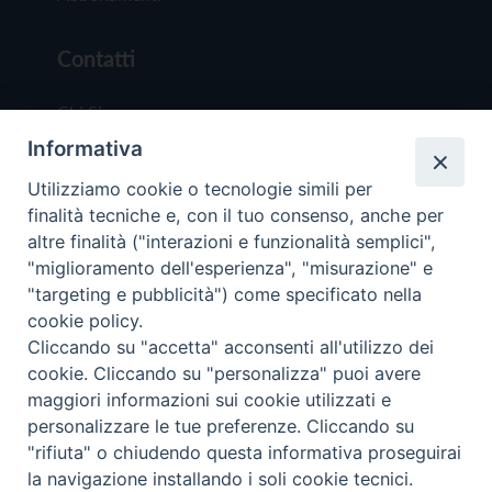
Contatti
Chi Siamo
Informativa
Redazione
Scrivici
Utilizziamo cookie o tecnologie simili per
finalità tecniche e, con il tuo consenso, anche per
altre finalità ("interazioni e funzionalità semplici",
"miglioramento dell'esperienza", "misurazione" e
"targeting e pubblicità") come specificato nella
cookie policy.
Copyright © 2019 - Tutti i diritti riservati - Vit
Cliccando su "accetta" acconsenti all'utilizzo dei
Trentina Editrice
cookie. Cliccando su "personalizza" puoi avere
maggiori informazioni sui cookie utilizzati e
Privacy Policy
personalizzare le tue preferenze. Cliccando su
Torna all'inizi
"rifiuta" o chiudendo questa informativa proseguirai
la navigazione installando i soli cookie tecnici.