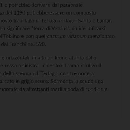
21 e potrebbe derivare dal personale
go
del 1190 potrebbe essere un composto
 posto tra il lago di Terlago e i laghi Santo e Lamar.
s
a significare “terra di Vettius”, da identificarsi
el Toblino e con quel
castrum vitianum
menzionato
o dai Franchi nel 590.
 orizzontali: in alto un leone attinto dallo
ossa a sinistra; in centro il ramo di ulivo di
a dello stemma di Terlago, con tre onde a
marcato in grigio scuro. Sormonta lo scudo una
montate da altrettanti merli a coda di rondine e