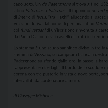
capoluogo. Un
de Pagergnone
si trova già nel 13
latino
Paternius
o
Paternus
. Il toponimo
de Terla
di
inter
e di
lacus
, “tra i laghi”, alludendo al paese
Vezzano deriva dal nome di persona latino
Vettiu
col
fundi vettiani
di un’iscrizione rinvenuta a cast
da Paolo Diacono tra i castelli distrutti in Trentin
Lo stemma è uno scudo sannitico diviso in tre fasce
stemma di Vezzano, su campitura bianca a destra e r
Padergnone su sfondo giallo-oro; in basso la barc
rappresentare i tre laghi. Il bordo dello scudo è 
corona con tre pusterle in vista e nove porte, sor
intervallati da cordonature a muro.
di
Giuseppe Michelon