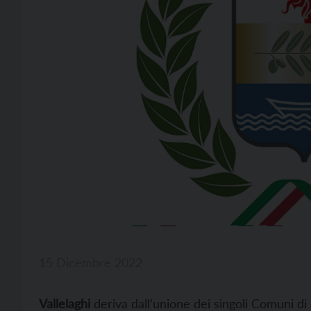
15 Dicembre 2022
Va
llelaghi
deriva dall’unione dei singoli Comuni di