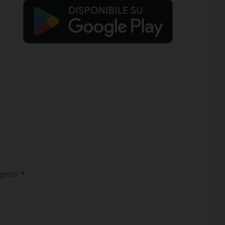
egnati
*