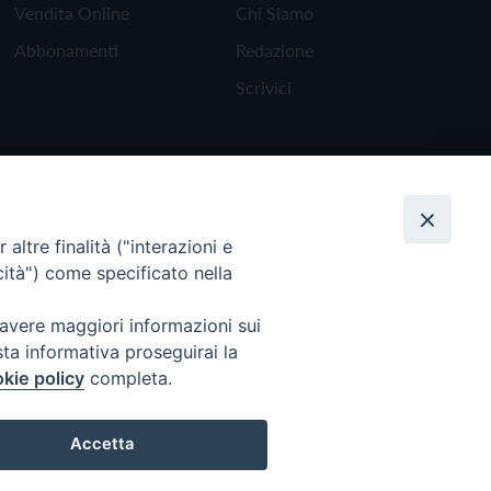
Vendita Online
Chi Siamo
Abbonamenti
Redazione
Scrivici
altre finalità ("interazioni e
cità") come specificato nella
 avere maggiori informazioni sui
sta informativa proseguirai la
kie policy
completa.
Torna all'inizio
Accetta