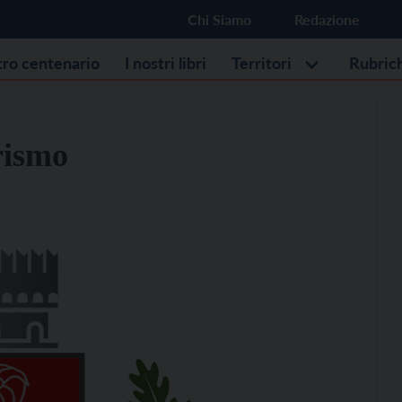
Chi Siamo
Redazione
stro centenario
I nostri libri
Territori
Rubric
urismo