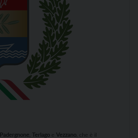
Padergnone
,
Terlago
e
Vezzano
, che è il