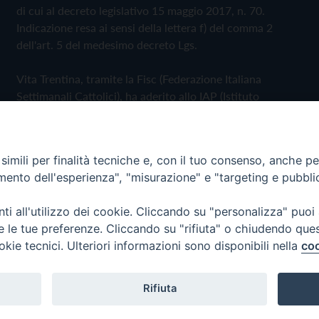
di cui al decreto legislativo 15 maggio 2017, n. 70.
Indicazione resa ai sensi della lettera f) del comma 2
dell'art. 5 del medesimo decreto Lgs.
Vita Trentina, tramite la Fisc (Federazione Italiana
Settimanali Cattolici), ha aderito allo IAP (Istituto
dell'Autodisciplina Pubblicitaria) accettando il Codice di
Autodisciplina della Comunicazione Commerciale
imili per finalità tecniche e, con il tuo consenso, anche per 
Privacy Policy
Cookie Policy
amento dell'esperienza", "misurazione" e "targeting e pubbli
i all'utilizzo dei cookie. Cliccando su "personalizza" puoi
 Trentina Editrice
re le tue preferenze. Cliccando su "rifiuta" o chiudendo que
okie tecnici. Ulteriori informazioni sono disponibili nella
coo
Rifiuta