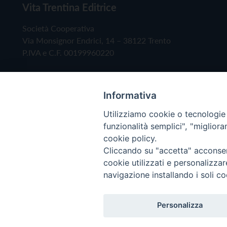
Vita Trentina Editrice
Società Cooperativa
Via Monsignor Endrici, 14 – 38122 Trento
P.IVA e C.F. 00199960220
Informativa
Utilizziamo cookie o tecnologie s
funzionalità semplici", "miglior
cookie policy.
Cliccando su "accetta" acconsent
Copyright © 2019 - Tutti i diritti riservati - Vita
cookie utilizzati e personalizza
navigazione installando i soli co
Privacy Policy
Personalizza