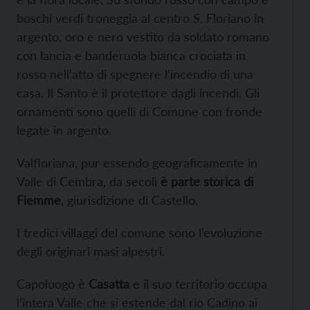
boschi verdi troneggia al centro S. Floriano in
argento, oro e nero vestito da soldato romano
con lancia e banderuola bianca crociata in
rosso nell’atto di spegnere l’incendio di una
casa. Il Santo è il protettore dagli incendi. Gli
ornamenti sono quelli di Comune con fronde
legate in argento.
Valfloriana, pur essendo geograficamente in
Valle di Cembra, da secoli
è parte storica di
Fiemme
, giurisdizione di Castello.
I tredici villaggi del comune sono l’evoluzione
degli originari masi alpestri.
Capoluogo è
Casatta
e il suo territorio occupa
l’intera Valle che si estende dal rio Cadino ai