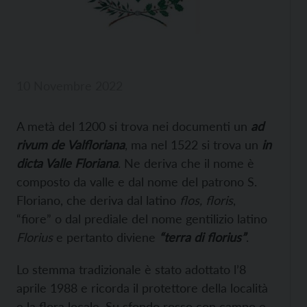
10 Novembre 2022
A metà del 1200 si trova nei documenti un
ad
rivum de Valfloriana
, ma nel 1522 si trova un
in
dicta Valle Floriana
. Ne deriva che il nome è
composto da valle e dal nome del patrono S.
Floriano, che deriva dal latino
flos, floris
,
“fiore” o dal prediale del nome gentilizio latino
Florius
e pertanto diviene
“terra di florius”
.
Lo stemma tradizionale è stato adottato l’8
aprile 1988 e ricorda il protettore della località
e la flora locale. Su sfondo rosso con campo e