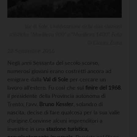
Val di Sole. L’edificazione delle due stazioni
sciistiche “Marilleva 900” e “Marilleva 1400”. Foto
© Gianni Zotta
28 Settembre 2016
Negli anni Sessanta del secolo scorso,
numerosi giovani erano costretti ancora ad
emigrare dalla
Val di Sole
per cercare un
lavoro all’estero. Fu così che sul
finire del 1968
,
il presidente della Provincia autonoma di
Trento, l’avv.
Bruno Kessler
, solandro di
nascita, decise di fare qualcosa per la sua valle
d’origine.Convinse alcuni imprenditori a
investire in una
stazione turistica,
prevalentemente invernale
. Prevista nel Piano