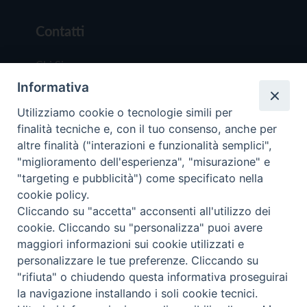
Contatti
Chi Siamo
Informativa
Redazione
Scrivici
Utilizziamo cookie o tecnologie simili per
finalità tecniche e, con il tuo consenso, anche per
altre finalità ("interazioni e funzionalità semplici",
"miglioramento dell'esperienza", "misurazione" e
"targeting e pubblicità") come specificato nella
cookie policy.
Copyright © 2019 - Tutti i diritti riservati - Vit
Cliccando su "accetta" acconsenti all'utilizzo dei
Trentina Editrice
cookie. Cliccando su "personalizza" puoi avere
maggiori informazioni sui cookie utilizzati e
Privacy Policy
personalizzare le tue preferenze. Cliccando su
Torna all'inizi
"rifiuta" o chiudendo questa informativa proseguirai
la navigazione installando i soli cookie tecnici.