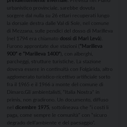
urbanistico provinciale, sarebbe dovuta
sorgere dal nulla su 26 ettari recuperati lungo
la dorsale destra dalle Val di Sole, nel comune
di Mezzana, sulle pendici del dosso di Marilleva
(nel 1794 era chiamato
dossi di Marì Levà
).
Furono approntate due stazioni (
“Marilleva
900” e “Marilleva 1400”
), con alberghi,
parcheggi, strutture turistiche. La stazione
doveva essere in continuità con Folgàrida, altro
agglomerato turistico-ricettivo artificiale sorto
fra il 1965 e il 1966 a monte del comune di
Dimaro.Gli ambientalisti, “Italia Nostra” in
primis, non gradirono. Un documento, diffuso
nel
dicembre 1975
, sottolineava che “i costi li
paga, come sempre le comunità” con “sicuro
degrado dell’ambiente e del paesaggio”.