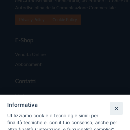
dell'Autodisciplina Pubblicitaria) accettando il Codice di
Autodisciplina della Comunicazione Commerciale
Privacy Policy
Cookie Policy
E-Shop
Vendita Online
Abbonamenti
Contatti
Chi Siamo
Informativa
Redazione
Scrivici
Utilizziamo cookie o tecnologie simili per
finalità tecniche e, con il tuo consenso, anche per
altre finalità ("interazioni e funzionalità semplici",