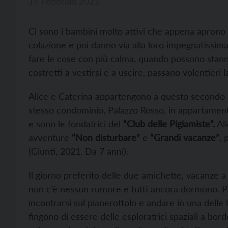
19 Febbraio 2021
Ci sono i bambini molto attivi che appena aprono gl
colazione e poi danno via alla loro impegnatissima
fare le cose con più calma, quando possono stanno 
costretti a vestirsi e a uscire, passano volentieri
Alice e Caterina appartengono a questo secondo 
stesso condominio, Palazzo Rosso, in appartament
e sono le fondatrici del
“Club delle Pigiamiste”.
Ali
avventure
“Non disturbare”
e
“Grandi vacanze”
, 
(Giunti, 2021. Da 7 anni).
Il giorno preferito delle due amichette, vacanze 
non c’è nessun rumore e tutti ancora dormono. P
incontrarsi sul pianerottolo e andare in una delle 
fingono di essere delle esploratrici spaziali a bord