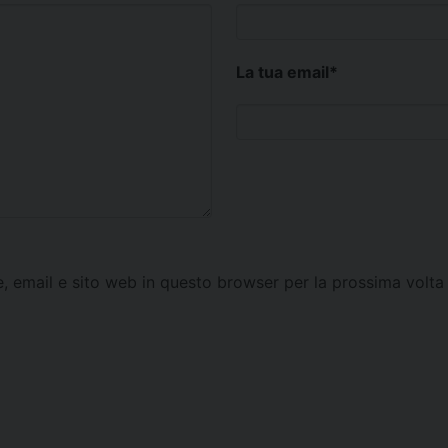
La tua email
*
e, email e sito web in questo browser per la prossima vol