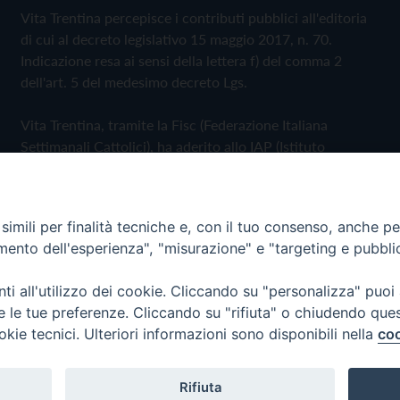
Vita Trentina percepisce i contributi pubblici all'editoria
di cui al decreto legislativo 15 maggio 2017, n. 70.
Indicazione resa ai sensi della lettera f) del comma 2
dell'art. 5 del medesimo decreto Lgs.
Vita Trentina, tramite la Fisc (Federazione Italiana
Settimanali Cattolici), ha aderito allo IAP (Istituto
dell'Autodisciplina Pubblicitaria) accettando il Codice di
Autodisciplina della Comunicazione Commerciale
imili per finalità tecniche e, con il tuo consenso, anche per 
Privacy Policy
Cookie Policy
amento dell'esperienza", "misurazione" e "targeting e pubbli
i all'utilizzo dei cookie. Cliccando su "personalizza" puoi
 Trentina Editrice
re le tue preferenze. Cliccando su "rifiuta" o chiudendo que
okie tecnici. Ulteriori informazioni sono disponibili nella
coo
Rifiuta