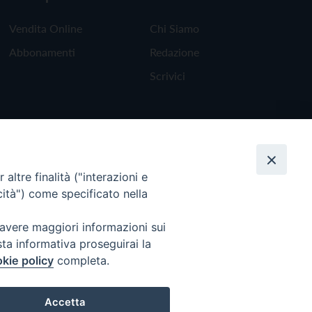
Vendita Online
Chi Siamo
Abbonamenti
Redazione
Scrivici
altre finalità ("interazioni e
cità") come specificato nella
 avere maggiori informazioni sui
sta informativa proseguirai la
kie policy
completa.
Torna all'inizio
Accetta