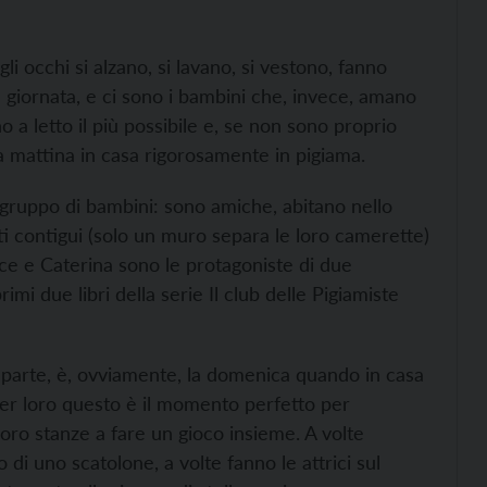
i occhi si alzano, si lavano, si vestono, fanno
 giornata, e ci sono i bambini che, invece, amano
a letto il più possibile e, se non sono proprio
 la mattina in casa rigorosamente in pigiama.
gruppo di bambini: sono amiche, abitano nello
i contigui (solo un muro separa le loro camerette)
ce e Caterina sono le protagoniste di due
primi due libri della serie Il club delle Pigiamiste
a parte, è, ovviamente, la domenica quando in casa
er loro questo è il momento perfetto per
loro stanze a fare un gioco insieme. A volte
o di uno scatolone, a volte fanno le attrici sul