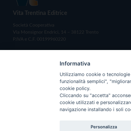
Vita Trentina Editrice
Società Cooperativa
Via Monsignor Endrici, 14 – 38122 Trento
P.IVA e C.F. 00199960220
Informativa
Utilizziamo cookie o tecnologie s
funzionalità semplici", "miglior
cookie policy.
Cliccando su "accetta" acconsent
Copyright © 2019 - Tutti i diritti riservati - Vita
cookie utilizzati e personalizza
navigazione installando i soli co
Privacy Policy
Personalizza