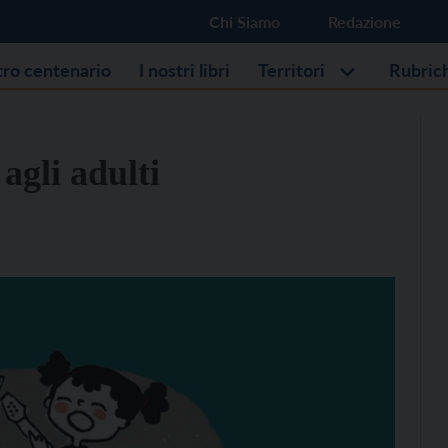
Chi Siamo
Redazione
stro centenario
I nostri libri
Territori
Rubric
 agli adulti