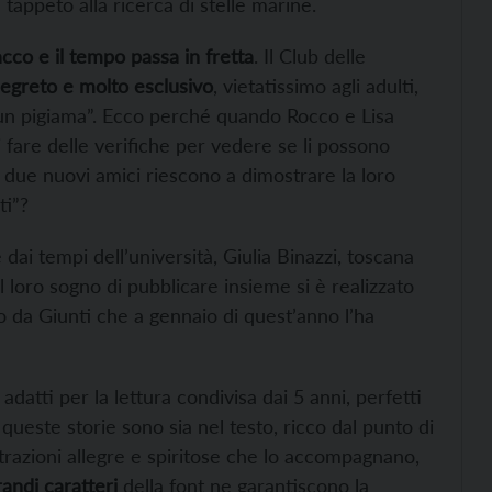
 tappeto alla ricerca di stelle marine.
acco e il tempo passa in fretta
. Il Club delle
segreto e molto esclusivo
, vietatissimo agli adulti,
un pigiama”. Ecco perché quando Rocco e Lisa
i fare delle verifiche per vedere se li possono
i due nuovi amici riescono a dimostrare la loro
ti”?
 dai tempi dell’università, Giulia Binazzi, toscana
Il loro sogno di pubblicare insieme si è realizzato
o da Giunti che a gennaio di quest’anno l’ha
, adatti per la lettura condivisa dai 5 anni, perfetti
 queste storie sono sia nel testo, ricco dal punto di
lustrazioni allegre e spiritose che lo accompagnano,
randi caratteri
della font ne garantiscono la