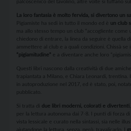
palcoscenico del tavolino, altre volte si tuffano sul
La loro fantasia è molto fervida, si divertono un s
Pigiamiste ha sedi in tutto il mondo ed è
un club 
ma allo stesso tempo un club “accogliente come 
chiedono di entrare, la linea da seguire è quella d
ammettere al club e a quali condizioni. Chissà se 
“pigiamitudine”
e a diventare anche loro “pigiamis
Questi libri nascono dalla creatività di due amiche
trapiantata a Milano, e Chiara Leonardi, trentina. 
in autoproduzione nel 2017, ed è stato, poi, notat
pubblicato.
Si tratta di
due libri moderni, colorati e divertenti
per la lettura autonoma dai 7-8. I punti di forza di
vista lessicale e curato nella sintassi, sia nelle il
aiutandone la lettura, senza, però, travalicarlo. I
g