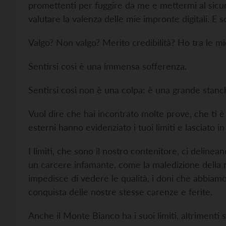
promettenti per fuggire da me e mettermi al sicuro
valutare la valenza delle mie impronte digitali. E s
Valgo? Non valgo? Merito credibilità? Ho tra le m
Sentirsi così è una immensa sofferenza.
Sentirsi così non è una colpa: è una grande stanc
Vuol dire che hai incontrato molte prove, che ti 
esterni hanno evidenziato i tuoi limiti e lasciato i
I limiti, che sono il nostro contenitore, ci deline
un carcere infamante, come la maledizione della no
impedisce di vedere le qualità, i doni che abbiam
conquista delle nostre stesse carenze e ferite.
Anche il Monte Bianco ha i suoi limiti, altrimenti