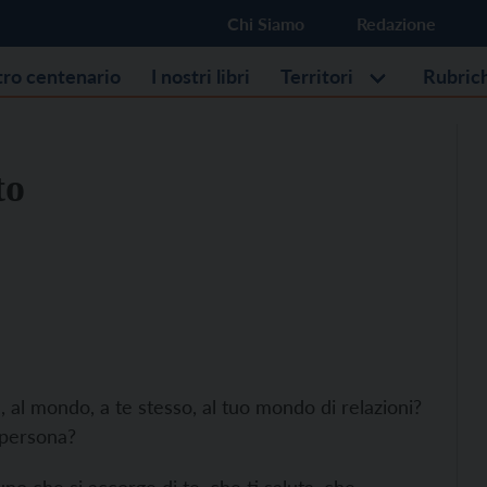
Chi Siamo
Redazione
stro centenario
I nostri libri
Territori
Rubric
to
a, al mondo, a te stesso, al tuo mondo di relazioni?
a persona?