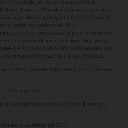
l mare”, conclude Garcia Lorca ascoltando la
al Monte Bianco, all’Himalaya e al mare di esistere
a che ingentilisce il paesaggio e fa brutta figura di
nch’io, anche tu, possiamo darci un
mmozione e di riconoscenza, al proprio corpo che
o le conseguenze di ansie, delusioni, contrarietà
l colpevole. Un abbraccio a tutta la tua persona con
ie, con la sua determinazione e le sue incertezze.
l Bambin Gesù, splende folgorante proprio dalle sue
o, recheranno doni.
tuo Sì! Accogliti così come sei! Con te il mondo è
ttimana o un attimo del 2016.