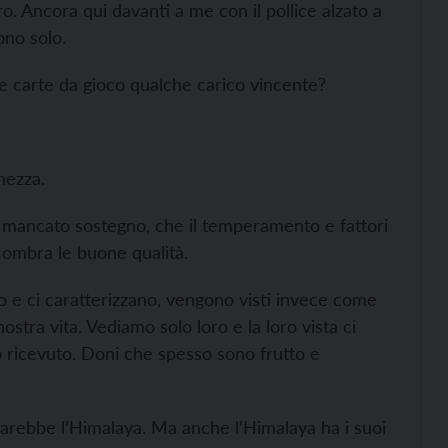
. Ancora qui davanti a me con il pollice alzato a
ono solo.
ie carte da gioco qualche carico vincente?
hezza.
è mancato sostegno, che il temperamento e fattori
n ombra le buone qualità.
ano e ci caratterizzano, vengono visti invece come
stra vita. Vediamo solo loro e la loro vista ci
o ricevuto. Doni che spesso sono frutto e
 sarebbe l’Himalaya. Ma anche l’Himalaya ha i suoi