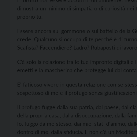
E’ brutto non essere accolti in un ambiente: nessu
dimostra un minimo di simpatia o di curiosità nei 
proprio tu.
Essere ancora sul gommone o sul battello della G
crede. Qualcuno si occupa di te perché è di turno, m
Scafista? Faccendiere? Ladro? Rubaposti di lavor
C’è solo la relazione tra le tue impronte digitali e 
emetti e la mascherina che protegge lui dal conta
E’ faticoso vivere in questa relazione con se ste
sospettoso di me e il profugo senza giustificazioni,
Il profugo fugge dalla sua patria, dal paese, dal cl
della propria casa, dalla disoccupazione, dalla fam
Io, fuggo da me stesso, dai miei stati d’animo, dal
dentro di me, dalla sfiducia. E non c’è un Medite