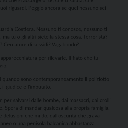
no che si accorge di te, che ti saluta, che
tuoi riguardi. Peggio ancora se quel nessuno sei
uardia Costiera. Nessuno ti conosce, nessuno ti
a tu o gli altri siete la stessa cosa. Terrorista?
o? Cercatore di sussidi? Vagabondo?
l’apparecchiatura per rilevarle. Il fiato che tu
gio.
ssi quando sono contemporaneamente il poliziotto
 il giudice e l’imputato.
an per salvarsi dalle bombe, dai massacri, dai crolli
e. Spera di mandar qualcosa alla propria famiglia.
le delusioni che mi do, dall’oscurità che grava
rraneo o una penisola balcanica abbastanza