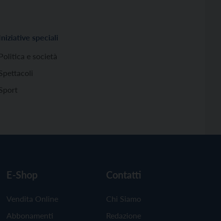
Iniziative speciali
Politica e società
Spettacoli
Sport
E-Shop
Contatti
Vendita Online
Chi Siamo
Abbonamenti
Redazione