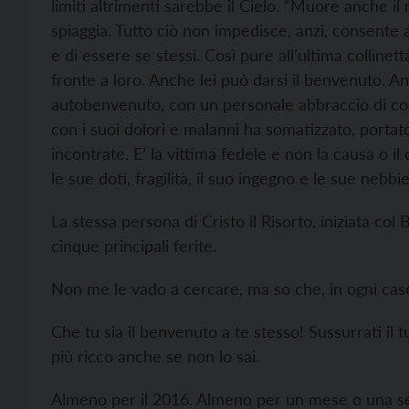
limiti altrimenti sarebbe il Cielo. “Muore anche i
spiaggia. Tutto ciò non impedisce, anzi, consente 
e di essere se stessi. Così pure all’ultima collinett
fronte a loro. Anche lei può darsi il benvenuto. A
autobenvenuto, con un personale abbraccio di co
con i suoi dolori e malanni ha somatizzato, portat
incontrate. E’ la vittima fedele e non la causa o i
le sue doti, fragilità, il suo ingegno e le sue nebb
La stessa persona di Cristo il Risorto, iniziata co
cinque principali ferite.
Non me le vado a cercare, ma so che, in ogni cas
Che tu sia il benvenuto a te stesso! Sussurrati il 
più ricco anche se non lo sai.
Almeno per il 2016. Almeno per un mese o una se