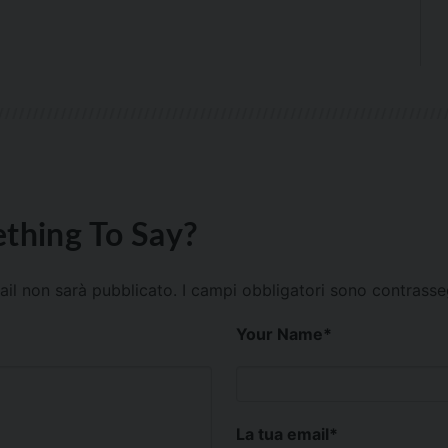
thing To Say?
mail non sarà pubblicato.
I campi obbligatori sono contrass
Your Name
*
La tua email
*