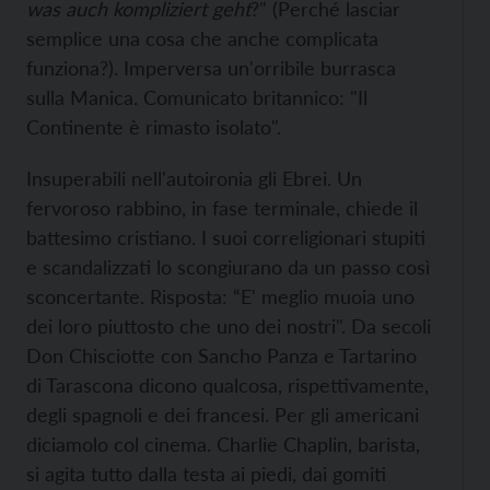
was auch kompliziert geht
?" (Perché lasciar
semplice una cosa che anche complicata
funziona?). Imperversa un'orribile burrasca
sulla Manica. Comunicato britannico: "Il
Continente è rimasto isolato".
Insuperabili nell'autoironia gli Ebrei. Un
fervoroso rabbino, in fase terminale, chiede il
battesimo cristiano. I suoi correligionari stupiti
e scandalizzati lo scongiurano da un passo così
sconcertante. Risposta: “E' meglio muoia uno
dei loro piuttosto che uno dei nostri". Da secoli
Don Chisciotte con Sancho Panza e Tartarino
di Tarascona dicono qualcosa, rispettivamente,
degli spagnoli e dei francesi. Per gli americani
diciamolo col cinema. Charlie Chaplin, barista,
si agita tutto dalla testa ai piedi, dai gomiti