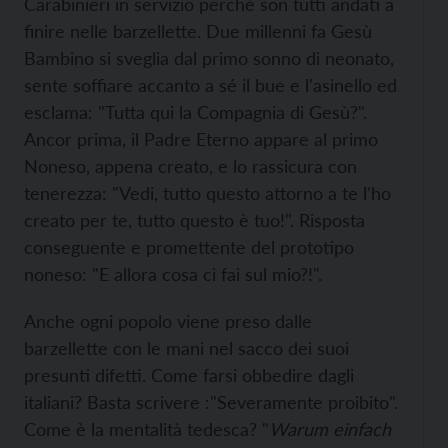
Carabinieri in servizio perché son tutti andati a
finire nelle barzellette. Due millenni fa Gesù
Bambino si sveglia dal primo sonno di neonato,
sente soffiare accanto a sé il bue e l'asinello ed
esclama: "Tutta qui la Compagnia di Gesù?".
Ancor prima, il Padre Eterno appare al primo
Noneso, appena creato, e lo rassicura con
tenerezza: "Vedi, tutto questo attorno a te l'ho
creato per te, tutto questo è tuo!". Risposta
conseguente e promettente del prototipo
noneso: "E allora cosa ci fai sul mio?!".
Anche ogni popolo viene preso dalle
barzellette con le mani nel sacco dei suoi
presunti difetti. Come farsi obbedire dagli
italiani? Basta scrivere :"Severamente proibito".
Come è la mentalità tedesca? "
Warum einfach