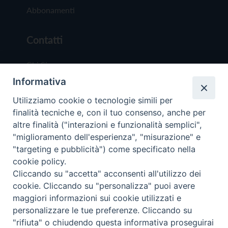
Abbonamenti
Contatti
Chi Siamo
Informativa
Redazione
Scrivici
Utilizziamo cookie o tecnologie simili per
finalità tecniche e, con il tuo consenso, anche per
altre finalità ("interazioni e funzionalità semplici",
"miglioramento dell'esperienza", "misurazione" e
"targeting e pubblicità") come specificato nella
cookie policy.
Copyright © 2019 - Tutti i diritti riservati - Vit
Cliccando su "accetta" acconsenti all'utilizzo dei
Trentina Editrice
cookie. Cliccando su "personalizza" puoi avere
maggiori informazioni sui cookie utilizzati e
Privacy Policy
personalizzare le tue preferenze. Cliccando su
Torna all'inizi
"rifiuta" o chiudendo questa informativa proseguirai