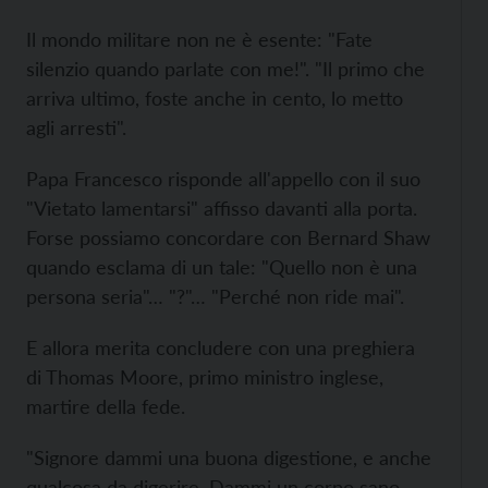
Il mondo militare non ne è esente: "Fate
silenzio quando parlate con me!". "Il primo che
arriva ultimo, foste anche in cento, lo metto
agli arresti".
Papa Francesco risponde all'appello con il suo
"Vietato lamentarsi" affisso davanti alla porta.
Forse possiamo concordare con Bernard Shaw
quando esclama di un tale: "Quello non è una
persona seria"… "?"… "Perché non ride mai".
E allora merita concludere con una preghiera
di Thomas Moore, primo ministro inglese,
martire della fede.
"Signore dammi una buona digestione, e anche
qualcosa da digerire. Dammi un corpo sano,