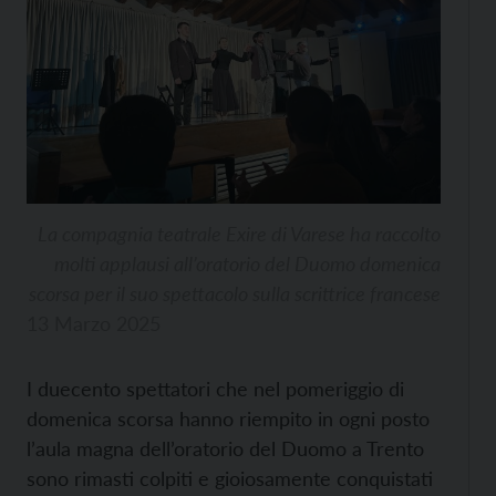
La compagnia teatrale Exire di Varese ha raccolto
molti applausi all’oratorio del Duomo domenica
scorsa per il suo spettacolo sulla scrittrice francese
13 Marzo 2025
I duecento spettatori che nel pomeriggio di
domenica scorsa hanno riempito in ogni posto
l’aula magna dell’oratorio del Duomo a Trento
sono rimasti colpiti e gioiosamente conquistati