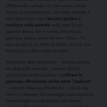
affidarsi alla melodia che Dio suona, senza
timori, senza malinconie. Un invito ripetuto a
non stare fermi, ma a
lasciarsi guidare e
condurre nella serenità
, sulle note di uno
spartito divino, che è novità, freschezza,
apertura, amore, pace, fervore, futuro. «Ci
sono luoghi in cui soffia lo Spirito, ma c’è uno
Spirito che soffia in tutti i luoghi».
Al termine dello spettacolo – soltanto un’ora,
ma di grande intensità – rimane dentro
quest’invito molto giubilare a
coltivare la
speranza, affrontando anche tante “pazienze”
– come le chiamava Madeleine – che la vita
riserva e impone. Un messaggio apprezzato da
tante famiglie e molti giovani che hanno
risposto all’invito del Gruppo scout Trento 8 (in