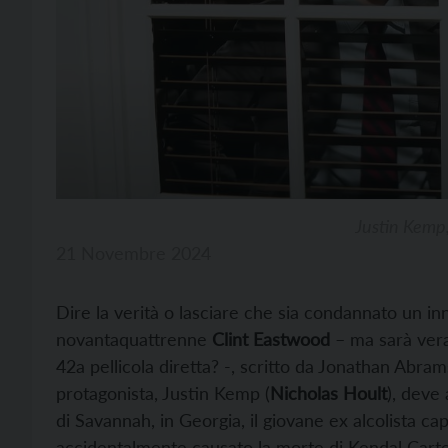
Justin Kemp,
21 Novembre 2024
Dire la verità o lasciare che sia condannato un i
novantaquattrenne
Clint Eastwood
– ma sarà vera
42a pellicola diretta? -, scritto da Jonathan Abra
protagonista, Justin Kemp (
Nicholas Hoult
), deve
di Savannah, in Georgia, il giovane ex alcolista ca
accidentalmente causato la morte di Kendal Carte