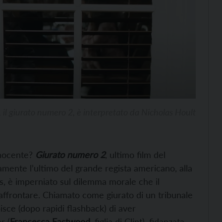
 il giurato numero 2, è interpretato da Nicholas Hoult
nnocente?
Giurato numero 2
, ultimo film del
mente l’ultimo del grande regista americano, alla
ms, è imperniato sul dilemma morale che il
 affrontare. Chiamato come giurato di un tribunale
pisce (dopo rapidi flashback) di aver
r (
Francesca Eastwood
, figlia di Clint), fidanzata