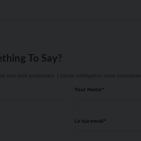
thing To Say?
mail non sarà pubblicato.
I campi obbligatori sono contrass
Your Name
*
La tua email
*