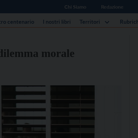
Chi Siamo
Redazione
stro centenario
I nostri libri
Territori
Rubric
n dilemma morale