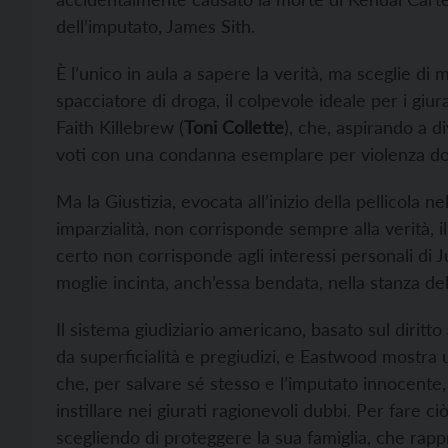
dell’imputato, James Sith.
È l’unico in aula a sapere la verità, ma sceglie di
spacciatore di droga, il colpevole ideale per i giu
Faith Killebrew (
Toni Collette
), che, aspirando a d
voti con una condanna esemplare per violenza d
Ma la Giustizia, evocata all’inizio della pellicola 
imparzialità, non corrisponde sempre alla verità, i
certo non corrisponde agli interessi personali di 
moglie incinta, anch’essa bendata, nella stanza de
Il sistema giudiziario americano, basato sul dirit
da superficialità e pregiudizi, e Eastwood mostra
che, per salvare sé stesso e l’imputato innocente,
instillare nei giurati ragionevoli dubbi. Per fare ci
scegliendo di proteggere la sua famiglia, che rappr