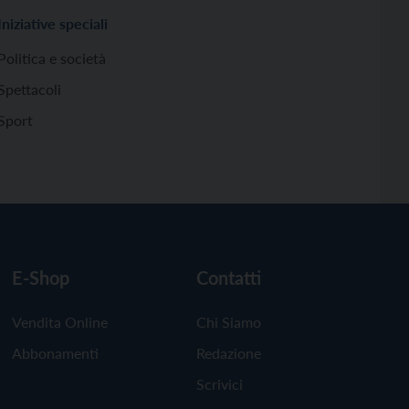
Iniziative speciali
Politica e società
Spettacoli
Sport
E-Shop
Contatti
Vendita Online
Chi Siamo
Abbonamenti
Redazione
Scrivici