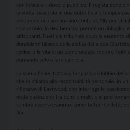
con l’etica e il dovere pubblico. Il regista pone 
la verità, nascosta in una notte buia e tempestosa, 
testimone oculare anziano confuso; Ally per sbagli
solo al buio; la dea bendata prende un abbaglio; e 
altisonanti. Fuori dal tribunale dopo la sentenza d
dondolanti bilance della statua della dea Giustizia
rovinare la vita di un uomo onesto, mentre Faith
puntando solo a fare carriera.
La scena finale, tuttavia, fa spazio al dubbio dell
che lo chiama alla responsabilità personale. In un “l
riflessivo di Eastwood, che interroga le coscienze
netta distinzione tra bene e male, e si può tornar
sembra essersi esaurito, come fa Toni Collette nell
film.