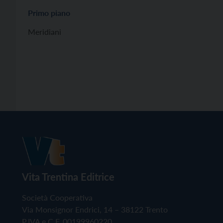
Primo piano
Meridiani
Vita Trentina Editrice
Società Cooperativa
Via Monsignor Endrici, 14 – 38122 Trento
P.IVA e C.F. 00199960220