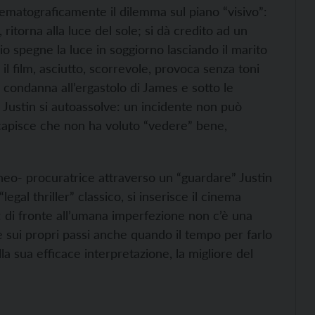
cinematograficamente il dilemma
sul piano “visivo”:
ritorna alla luce del sole; si dà credito ad un
o spegne la luce in soggiorno lasciando il marito
il film, asciutto, scorrevole, provoca senza toni
i condanna all’ergastolo di James e sotto le
, Justin si autoassolve: un incidente non può
 capisce che non ha voluto “vedere” bene,
a neo- procuratrice attraverso un “guardare” Justin
egal thriller” classico, si inserisce il cinema
: di fronte all’umana imperfezione non c’è una
e sui propri passi anche quando il tempo per farlo
a sua efficace interpretazione, la migliore del