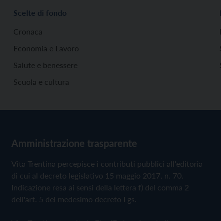
Scelte di fondo
Cronaca
Economia e Lavoro
Salute e benessere
Scuola e cultura
Amministrazione trasparente
Vita Trentina percepisce i contributi pubblici all'editoria
di cui al decreto legislativo 15 maggio 2017, n. 70.
Indicazione resa ai sensi della lettera f) del comma 2
dell'art. 5 del medesimo decreto Lgs.