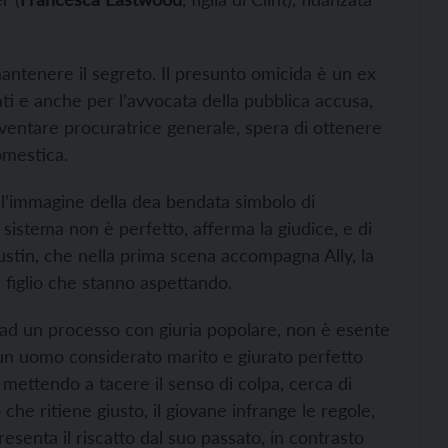
 mantenere il segreto. Il presunto omicida è un ex
rati e anche per l’avvocata della pubblica accusa,
iventare procuratrice generale, spera di ottenere
omestica.
nell’immagine della dea bendata simbolo di
l sistema non è perfetto, afferma la giudice, e di
Justin, che nella prima scena accompagna Ally, la
l figlio che stanno aspettando.
to ad un processo con giuria popolare, non è esente
 un uomo considerato marito e giurato perfetto
 mettendo a tacere il senso di colpa, cerca di
ò che ritiene giusto, il giovane infrange le regole,
esenta il riscatto dal suo passato, in contrasto