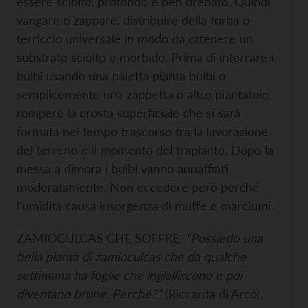
essere sciolto, profondo e ben drenato. Quindi
vangare o zappare, distribuire della torba o
terriccio universale in modo da ottenere un
substrato sciolto e morbido. Prima di interrare i
bulbi usando una paletta pianta bulbi o
semplicemente una zappetta o altro piantatoio,
rompere la crosta superficiale che si sarà
formata nel tempo trascorso tra la lavorazione
del terreno e il momento del trapianto. Dopo la
messa a dimora i bulbi vanno annaffiati
moderatamente. Non eccedere però perché
l’umidità causa insorgenza di muffe e marciumi.
ZAMIOCULCAS CHE SOFFRE.
“Possiedo una
bella pianta di zamioculcas che da qualche
settimana ha foglie che ingialliscono e poi
diventano brune. Perché?”
(Riccarda di Arco).