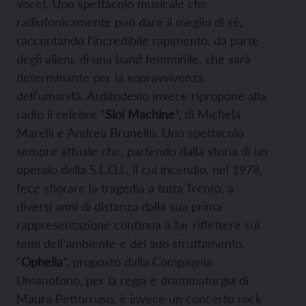
voce). Uno spettacolo musicale che
radiofonicamente può dare il meglio di sé,
raccontando l’incredibile rapimento, da parte
degli alieni, di una band femminile, che sarà
determinante per la sopravvivenza
dell’umanità. Arditodesìo invece ripropone alla
radio il celebre “
Sloi Machine
”, di Michela
Marelli e Andrea Brunello. Uno spettacolo
sempre attuale che, partendo dalla storia di un
operaio della S.L.O.I., il cui incendio, nel 1978,
fece sfiorare la tragedia a tutta Trento, a
diversi anni di distanza dalla sua prima
rappresentazione continua a far riflettere sui
temi dell’ambiente e del suo sfruttamento.
“
Ophelia
”, proposto dalla Compagnia
Umanofono, per la regia e drammaturgia di
Maura Pettorruso, è invece un concerto rock